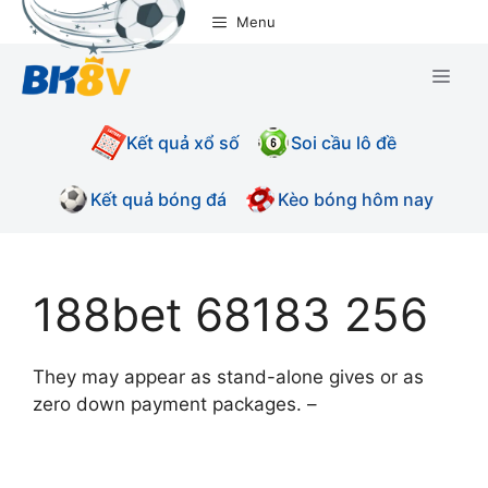
Chuyển
Menu
đến
nội
Men
dung
Kết quả xổ số
Soi cầu lô đề
Kết quả bóng đá
Kèo bóng hôm nay
188bet 68183 256
They may appear as stand-alone gives or as
zero down payment packages. –