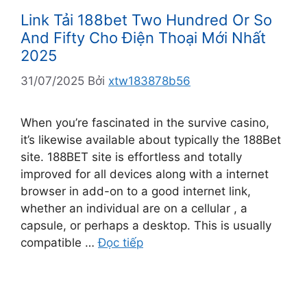
Link Tải 188bet Two Hundred Or So
And Fifty Cho Điện Thoại Mới Nhất
2025
31/07/2025
Bởi
xtw183878b56
When you’re fascinated in the survive casino,
it’s likewise available about typically the 188Bet
site. 188BET site is effortless and totally
improved for all devices along with a internet
browser in add-on to a good internet link,
whether an individual are on a cellular , a
capsule, or perhaps a desktop. This is usually
compatible …
Đọc tiếp