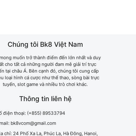
Chúng tôi Bk8 Việt Nam
mong muốn trở thành điểm đến lớn nhất và duy
ất cho tất cả những người đam mê giải trí trực
ến tại châu Á. Bên cạnh đó, chúng tôi cung cấp
u loại hình cá cược như thể thao, sòng bài trực
tuyến, slot game và nhiều trò chơi khác.
Thông tin liên hệ
 điện thoại:
(+855) 89533794
ail:
bk8vcom@gmail.com
a chỉ:
24 Phố Xa La, Phúc La, Hà Đông, Hanoi,