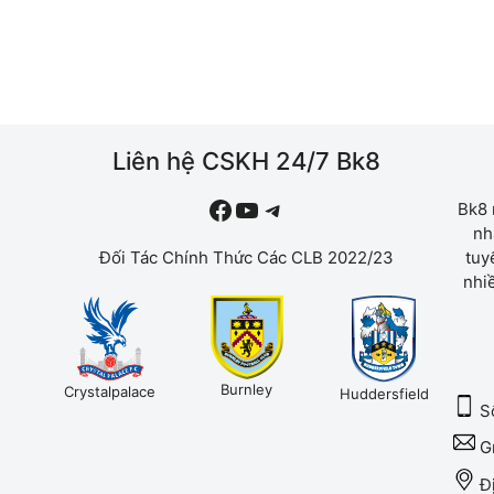
Liên hệ CSKH 24/7 Bk8
#
YouTube
Telegram
Bk8 
nh
Đối Tác Chính Thức Các CLB 2022/23
tuy
nhiề
Burnley
Crystalpalace
Huddersfield
Số
Gm
Đị