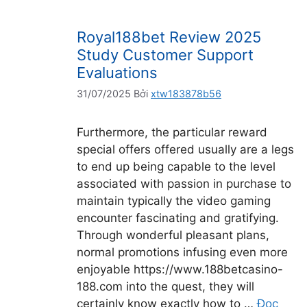
Royal188bet Review 2025
Study Customer Support
Evaluations
31/07/2025
Bởi
xtw183878b56
Furthermore, the particular reward
special offers offered usually are a legs
to end up being capable to the level
associated with passion in purchase to
maintain typically the video gaming
encounter fascinating and gratifying.
Through wonderful pleasant plans,
normal promotions infusing even more
enjoyable https://www.188betcasino-
188.com into the quest, they will
certainly know exactly how to …
Đọc