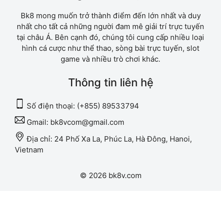
Bk8 mong muốn trở thành điểm đến lớn nhất và duy
nhất cho tất cả những người đam mê giải trí trực tuyến
tại châu Á. Bên cạnh đó, chúng tôi cung cấp nhiều loại
hình cá cược như thể thao, sòng bài trực tuyến, slot
game và nhiều trò chơi khác.
Thông tin liên hệ
Số điện thoại:
(+855) 89533794
Gmail:
bk8vcom@gmail.com
Địa chỉ:
24 Phố Xa La, Phúc La, Hà Đông, Hanoi,
Vietnam
© 2026 bk8v.com