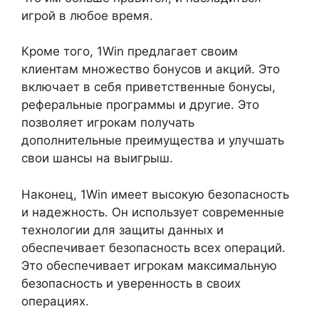
игрой в любое время.
Кроме того, 1Win предлагает своим
клиентам множество бонусов и акций. Это
включает в себя приветственные бонусы,
реферальные программы и другие. Это
позволяет игрокам получать
дополнительные преимущества и улучшать
свои шансы на выигрыш.
Наконец, 1Win имеет высокую безопасность
и надежность. Он использует современные
технологии для защиты данных и
обеспечивает безопасность всех операций.
Это обеспечивает игрокам максимальную
безопасность и уверенность в своих
операциях.