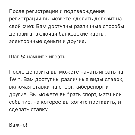
После регистрации и подтверждения
регистрации вы можете сделать депозит на
свой счет. Вам доступны различные способы
депозита, включая банковские карты,
электронные деньги и другие.
Шаг 5: начните играть
После депозита вы можете начать играть на
1Win. Вам доступны различные виды ставок,
включая ставки на спорт, киберспорт и
другие. Вы можете выбрать спорт, матч или
событие, на которое вы хотите поставить, и
сделать ставку.
Важно!