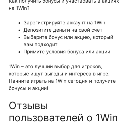
Как получить бонусы и участвовать в акциях
на 1Win?
Зарегистрируйте аккаунт на 1Win
Депозитите деньги на свой счет
Выберите бонус или акцию, который
вам подходит
Примите условия бонуса или акции
1Win – это лучший выбор для игроков,
которые ищут выгоды и интереса в игре.
Начните играть на 1Win сегодня и получите
бонусы и акции!
Отзывы
пользователей о 1Win