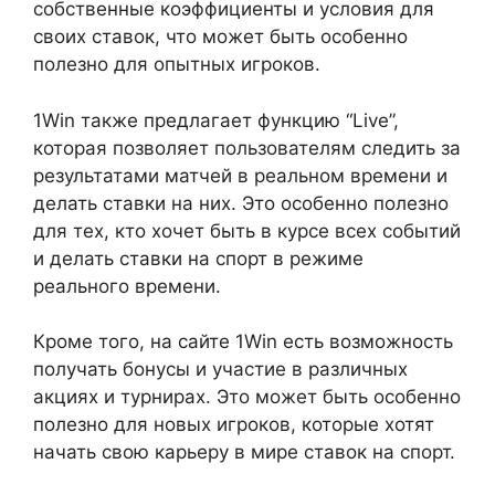
собственные коэффициенты и условия для
своих ставок, что может быть особенно
полезно для опытных игроков.
1Win также предлагает функцию “Live”,
которая позволяет пользователям следить за
результатами матчей в реальном времени и
делать ставки на них. Это особенно полезно
для тех, кто хочет быть в курсе всех событий
и делать ставки на спорт в режиме
реального времени.
Кроме того, на сайте 1Win есть возможность
получать бонусы и участие в различных
акциях и турнирах. Это может быть особенно
полезно для новых игроков, которые хотят
начать свою карьеру в мире ставок на спорт.