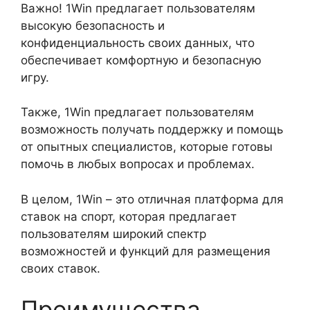
Важно! 1Win предлагает пользователям
высокую безопасность и
конфиденциальность своих данных, что
обеспечивает комфортную и безопасную
игру.
Также, 1Win предлагает пользователям
возможность получать поддержку и помощь
от опытных специалистов, которые готовы
помочь в любых вопросах и проблемах.
В целом, 1Win – это отличная платформа для
ставок на спорт, которая предлагает
пользователям широкий спектр
возможностей и функций для размещения
своих ставок.
Преимущества