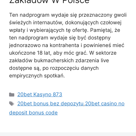
Ten nadprogram wydaje się przeznaczony gwoli
świeżych internautów, dokonujących czołowej
wpłaty i wybierających tę ofertę. Pamiętaj, że
ten nadprogram wydaje się być dostępny
jednorazowo na kontrahenta i powinieneś mieć
ukończone 18 lat, aby móc grać. W sektorze
zakładów bukmacherskich zdarzenia live
dostępne są, po rozpoczęciu danych
empirycznych spotkań.
Danh
20bet Kasyno 873
mục
Thẻ
20bet bonus bez depozytu
,
20bet casino no
deposit bonus code