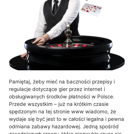
Pamiętaj, żeby mieć na baczności przepisy i
regulacje dotyczące gier przez internet i
obsługiwanych środków płatności w Polsce.
Przede wszystkim – już na krótkim czasie
spędzonym na tej stronie www wiadomo, że
wydaje się być jest to w całości legalna i pewna
odmiana zabawy hazardowej. Jedną spośród
zasadniczych rzeczy, która niezwykle rzuca się