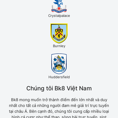
Crystalpalace
Burnley
Huddersfield
Chúng tôi Bk8 Việt Nam
Bk8 mong muốn trở thành điểm đến lớn nhất và duy
nhất cho tất cả những người đam mê giải trí trực tuyến
tại châu Á. Bên cạnh đó, chúng tôi cung cấp nhiều loại
hình cá cược như thể thao, sòng bài trực tuyến, slot