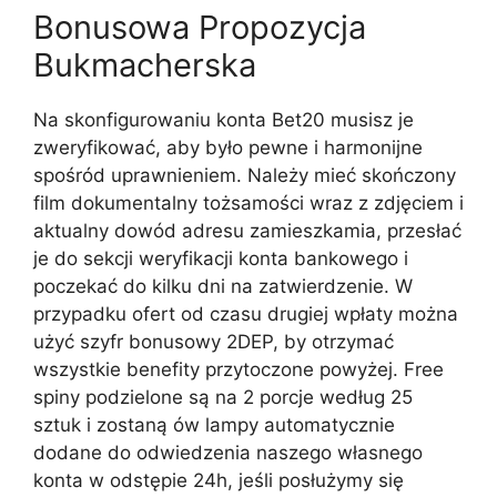
Bonusowa Propozycja
Bukmacherska
Na skonfigurowaniu konta Bet20 musisz je
zweryfikować, aby było pewne i harmonijne
spośród uprawnieniem. Należy mieć skończony
film dokumentalny tożsamości wraz z zdjęciem i
aktualny dowód adresu zamieszkamia, przesłać
je do sekcji weryfikacji konta bankowego i
poczekać do kilku dni na zatwierdzenie. W
przypadku ofert od czasu drugiej wpłaty można
użyć szyfr bonusowy 2DEP, by otrzymać
wszystkie benefity przytoczone powyżej. Free
spiny podzielone są na 2 porcje według 25
sztuk i zostaną ów lampy automatycznie
dodane do odwiedzenia naszego własnego
konta w odstępie 24h, jeśli posłużymy się