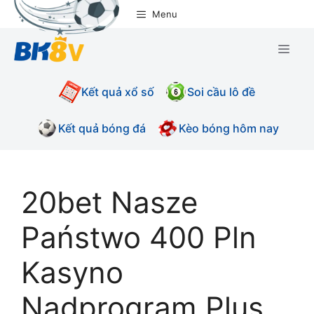
Chuyển
Menu
đến
nội
Men
dung
Kết quả xổ số
Soi cầu lô đề
Kết quả bóng đá
Kèo bóng hôm nay
20bet Nasze
Państwo 400 Pln
Kasyno
Nadprogram Plus