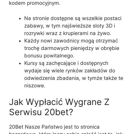
kodem promocyjnym.
Na stronie dostępne są wszelkie postaci
zabawy, w tym najświeższe sloty 3D i
rozrywki wraz z krupierami na żywo.
Każdy nowi zawodnicy mogą otrzymać
trochę darmowych pieniędzy w obrębie
bonusu powitalnego.
Kursy są zachęcające i dostępnych
wydaje się wiele rynków zakładów do
odwiedzenia zbadania, w tymże także te
niszowe.
Jak Wypłacić Wygrane Z
Serwisu 20bet?
20Bet Nasze Państwo jest to stronica