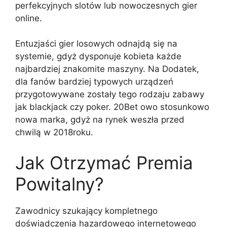
perfekcyjnych slotów lub nowoczesnych gier
online.
Entuzjaści gier losowych odnajdą się na
systemie, gdyż dysponuje kobieta każde
najbardziej znakomite maszyny. Na Dodatek,
dla fanów bardziej typowych urządzeń
przygotowywane zostały tego rodzaju zabawy
jak blackjack czy poker. 20Bet owo stosunkowo
nowa marka, gdyż na rynek weszła przed
chwilą w 2018roku.
Jak Otrzymać Premia
Powitalny?
Zawodnicy szukający kompletnego
doświadczenia hazardowego internetowego