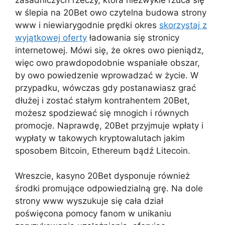
w ślepia na 20Bet owo czytelna budowa strony
www i niewiarygodnie prędki okres
skorzystaj z
wyjątkowej oferty
ładowania się stronicy
internetowej. Mówi się, że okres owo pieniądz,
więc owo prawdopodobnie wspaniałe obszar,
by owo powiedzenie wprowadzać w życie. W
przypadku, wówczas gdy postanawiasz grać
dłużej i zostać stałym kontrahentem 20Bet,
możesz spodziewać się mnogich i równych
promocje. Naprawdę, 20Bet przyjmuje wpłaty i
wypłaty w takowych kryptowalutach jakim
sposobem Bitcoin, Ethereum bądź Litecoin.
Wreszcie, kasyno 20Bet dysponuje również
środki promujące odpowiedzialną grę. Na dole
strony www wyszukuje się cała dział
poświęcona pomocy fanom w unikaniu