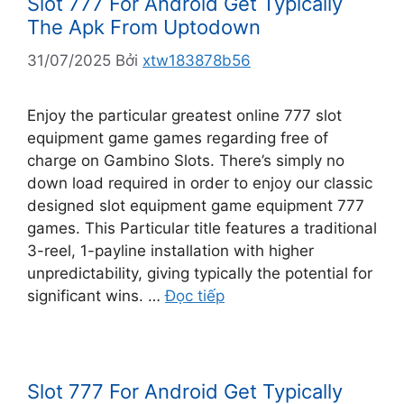
Slot 777 For Android Get Typically
The Apk From Uptodown
31/07/2025
Bởi
xtw183878b56
Enjoy the particular greatest online 777 slot
equipment game games regarding free of
charge on Gambino Slots. There’s simply no
down load required in order to enjoy our classic
designed slot equipment game equipment 777
games. This Particular title features a traditional
3-reel, 1-payline installation with higher
unpredictability, giving typically the potential for
significant wins. …
Đọc tiếp
Slot 777 For Android Get Typically