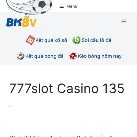
Chuyển
Menu
đến
nội
Men
dung
Kết quả xổ số
Soi cầu lô đề
Kết quả bóng đá
Kèo bóng hôm nay
777slot Casino 135
–