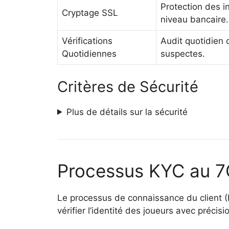
Protection des i
Cryptage SSL
niveau bancaire.
Vérifications
Audit quotidien 
Quotidiennes
suspectes.
Critères de Sécurité
Plus de détails sur la sécurité
Processus KYC au 7
Le processus de connaissance du client (KY
vérifier l’identité des joueurs avec précisi