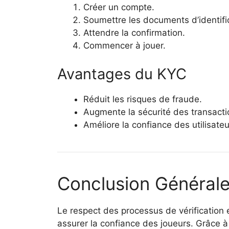
Créer un compte.
Soumettre les documents d’identifi
Attendre la confirmation.
Commencer à jouer.
Avantages du KYC
Réduit les risques de fraude.
Augmente la sécurité des transacti
Améliore la confiance des utilisateu
Conclusion Générale 
Le respect des processus de vérification 
assurer la confiance des joueurs. Grâce 