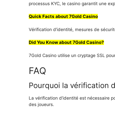
processus KYC, le casino garantit une exp
Quick Facts about 7Gold Casino
Vérification d’identité, mesures de sécur
Did You Know about 7Gold Casino?
7Gold Casino utilise un cryptage SSL pou
FAQ
Pourquoi la vérification 
La vérification d’identité est nécessaire p
des joueurs.