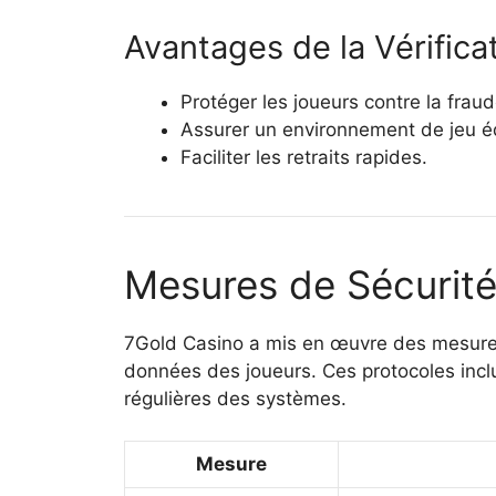
Avantages de la Vérificat
Protéger les joueurs contre la fraud
Assurer un environnement de jeu éq
Faciliter les retraits rapides.
Mesures de Sécurit
7Gold Casino a mis en œuvre des mesures
données des joueurs. Ces protocoles inclu
régulières des systèmes.
Mesure