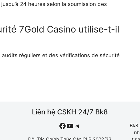
 jusqu’à 24 heures selon la soumission des
ité 7Gold Casino utilise-t-il
audits réguliers et des vérifications de sécurité
Liên hệ CSKH 24/7 Bk8
#
YouTube
Telegram
Bk8 
nh
Đối Tác Chính Thức Các CLB 2022/23
tuy