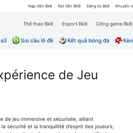
Nạp tiền Bk8
Rút tiền BK8
Đăng ký Bk8
Khuyến m
Thể thao Bk8
Esport Bk8
Cổng game Bk8
 số
Soi cầu lô đề
Kết quả bóng đá
Kèo
xpérience de Jeu
e de jeu immersive et sécurisée, alliant
a sécurité et la tranquillité d’esprit des joueurs,