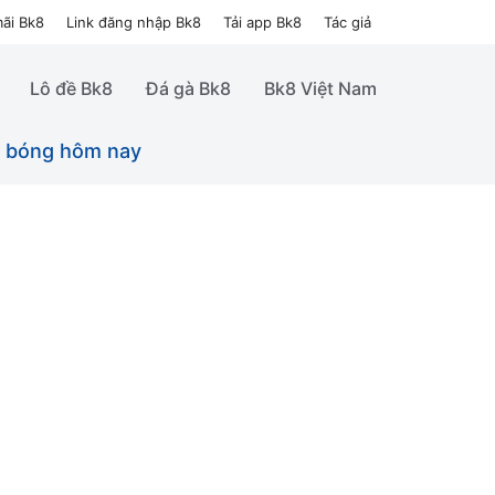
ãi Bk8
Link đăng nhập Bk8
Tải app Bk8
Tác giả
Lô đề Bk8
Đá gà Bk8
Bk8 Việt Nam
 bóng hôm nay