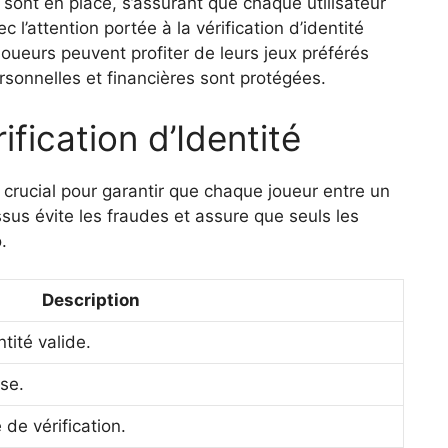
sont en place, s’assurant que chaque utilisateur
 l’attention portée à la vérification d’identité
joueurs peuvent profiter de leurs jeux préférés
rsonnelles et financières sont protégées.
fication d’Identité
s crucial pour garantir que chaque joueur entre un
us évite les fraudes et assure que seuls les
.
Description
tité valide.
se.
de vérification.