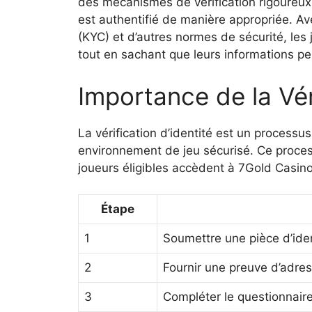
des mécanismes de vérification rigoureux 
est authentifié de manière appropriée. Avec
(KYC) et d’autres normes de sécurité, les 
tout en sachant que leurs informations pe
Importance de la Véri
La vérification d’identité est un processu
environnement de jeu sécurisé. Ce process
joueurs éligibles accèdent à 7Gold Casino
Étape
1
Soumettre une pièce d’iden
2
Fournir une preuve d’adres
3
Compléter le questionnaire 