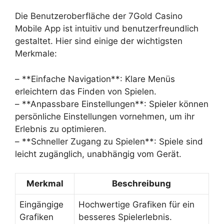
Die Benutzeroberfläche der 7Gold Casino
Mobile App ist intuitiv und benutzerfreundlich
gestaltet. Hier sind einige der wichtigsten
Merkmale:
– **Einfache Navigation**: Klare Menüs
erleichtern das Finden von Spielen.
– **Anpassbare Einstellungen**: Spieler können
persönliche Einstellungen vornehmen, um ihr
Erlebnis zu optimieren.
– **Schneller Zugang zu Spielen**: Spiele sind
leicht zugänglich, unabhängig vom Gerät.
Merkmal
Beschreibung
Eingängige
Hochwertige Grafiken für ein
Grafiken
besseres Spielerlebnis.