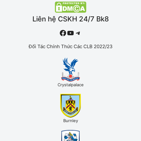
Liên hệ CSKH 24/7 Bk8
#
YouTube
Telegram
Đối Tác Chính Thức Các CLB 2022/23
Crystalpalace
Burnley