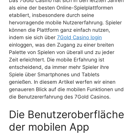
Das 7Gold Casino hat sich in den letzten Jahren
als eine der besten Online-Spielplattformen
etabliert, insbesondere durch seine
hervorragende mobile Nutzererfahrung. Spieler
können die Plattform ganz einfach nutzen,
indem sie sich über
7Gold Casino login
einloggen, was den Zugang zu einer breiten
Palette von Spielen von überall und zu jeder
Zeit erleichtert. Die mobile Erfahrung ist
entscheidend, da immer mehr Spieler ihre
Spiele über Smartphones und Tablets
genießen. In diesem Artikel werfen wir einen
genaueren Blick auf die mobilen Funktionen und
die Benutzererfahrung des 7Gold Casinos.
Die Benutzeroberfläche
der mobilen App