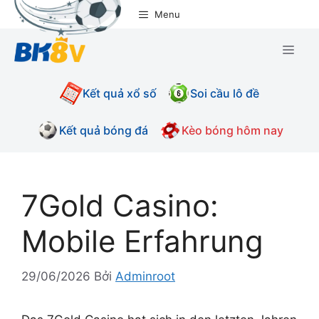
Chuyển
Menu
đến
nội
Men
dung
Kết quả xổ số
Soi cầu lô đề
Kết quả bóng đá
Kèo bóng hôm nay
7Gold Casino:
Mobile Erfahrung
29/06/2026
Bởi
Adminroot