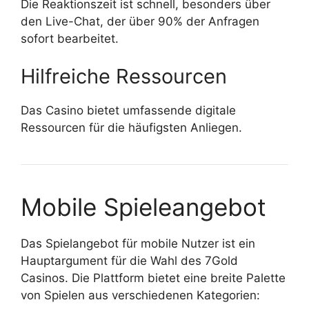
Die Reaktionszeit ist schnell, besonders über
den Live-Chat, der über 90% der Anfragen
sofort bearbeitet.
Hilfreiche Ressourcen
Das Casino bietet umfassende digitale
Ressourcen für die häufigsten Anliegen.
Mobile Spieleangebot
Das Spielangebot für mobile Nutzer ist ein
Hauptargument für die Wahl des 7Gold
Casinos. Die Plattform bietet eine breite Palette
von Spielen aus verschiedenen Kategorien: