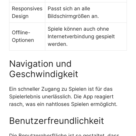
Responsives
Passt sich an alle
Design
Bildschirmgrößen an.
Spiele können auch ohne
Offline-
Internetverbindung gespielt
Optionen
werden.
Navigation und
Geschwindigkeit
Ein schneller Zugang zu Spielen ist für das
Spielerlebnis unerlässlich. Die App reagiert
rasch, was ein nahtloses Spielen ermöglicht.
Benutzerfreundlichkeit
Die Benutzeroberfläche ist so gestaltet, dass