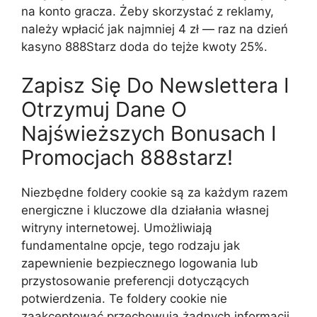
na konto gracza. Żeby skorzystać z reklamy,
należy wpłacić jak najmniej 4 zł — raz na dzień
kasyno 888Starz doda do tejże kwoty 25%.
Zapisz Się Do Newslettera I
Otrzymuj Dane O
Najświeższych Bonusach I
Promocjach 888starz!
Niezbędne foldery cookie są za każdym razem
energiczne i kluczowe dla działania własnej
witryny internetowej. Umożliwiają
fundamentalne opcje, tego rodzaju jak
zapewnienie bezpiecznego logowania lub
przystosowanie preferencji dotyczących
potwierdzenia. Te foldery cookie nie
zaakceptować przechowują żadnych informacji