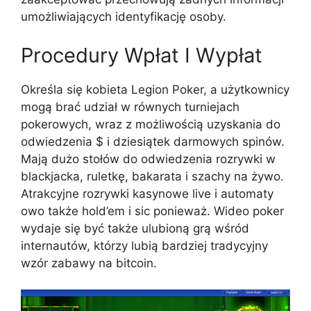
umożliwiających identyfikację osoby.
Procedury Wpłat I Wypłat
Określa się kobieta Legion Poker, a użytkownicy
mogą brać udział w równych turniejach
pokerowych, wraz z możliwością uzyskania do
odwiedzenia $ i dziesiątek darmowych spinów.
Mają dużo stołów do odwiedzenia rozrywki w
blackjacka, ruletkę, bakarata i szachy na żywo.
Atrakcyjne rozrywki kasynowe live i automaty
owo także hold’em i sic ponieważ. Wideo poker
wydaje się być także ulubioną grą wśród
internautów, którzy lubią bardziej tradycyjny
wzór zabawy na bitcoin.