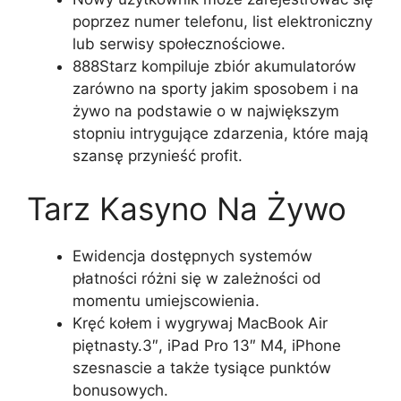
poprzez numer telefonu, list elektroniczny
lub serwisy społecznościowe.
888Starz kompiluje zbiór akumulatorów
zarówno na sporty jakim sposobem i na
żywo na podstawie o w największym
stopniu intrygujące zdarzenia, które mają
szansę przynieść profit.
Tarz Kasyno Na Żywo
Ewidencja dostępnych systemów
płatności różni się w zależności od
momentu umiejscowienia.
Kręć kołem i wygrywaj MacBook Air
piętnasty.3″, iPad Pro 13″ M4, iPhone
szesnascie a także tysiące punktów
bonusowych.