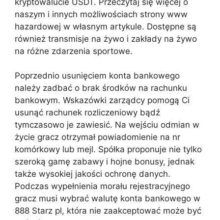
kryptowalucie USDT. Przeczytaj się więcej o
naszym i innych możliwościach strony www
hazardowej w własnym artykule. Dostępne są
również transmisje na żywo i zakłady na żywo
na różne zdarzenia sportowe.
Poprzednio usunięciem konta bankowego
należy zadbać o brak środków na rachunku
bankowym. Wskazówki zarządcy pomogą Ci
usunąć rachunek rozliczeniowy bądź
tymczasowo je zawiesić. Na wejściu odmian w
życie gracz otrzymał powiadomienie na nr
komórkowy lub mejl. Spółka proponuje nie tylko
szeroką gamę zabawy i hojne bonusy, jednak
także wysokiej jakości ochronę danych.
Podczas wypełnienia morału rejestracyjnego
gracz musi wybrać walutę konta bankowego w
888 Starz pl, która nie zaakceptować może być