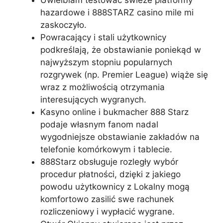
Uwielbiam testować świeże platformy
hazardowe i 888STARZ casino mile mi
zaskoczyło.
Powracający i stali użytkownicy
podkreślają, że obstawianie poniekąd w
najwyższym stopniu popularnych
rozgrywek (np. Premier League) wiąże się
wraz z możliwością otrzymania
interesujących wygranych.
Kasyno online i bukmacher 888 Starz
podaje własnym fanom nadal
wygodniejsze obstawianie zakładów na
telefonie komórkowym i tablecie.
888Starz obsługuje rozległy wybór
procedur płatności, dzięki z jakiego
powodu użytkownicy z Lokalny mogą
komfortowo zasilić swe rachunek
rozliczeniowy i wypłacić wygrane.