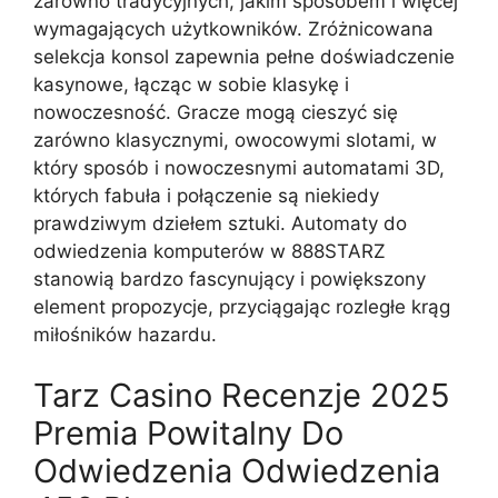
zarówno tradycyjnych, jakim sposobem i więcej
wymagających użytkowników. Zróżnicowana
selekcja konsol zapewnia pełne doświadczenie
kasynowe, łącząc w sobie klasykę i
nowoczesność. Gracze mogą cieszyć się
zarówno klasycznymi, owocowymi slotami, w
który sposób i nowoczesnymi automatami 3D,
których fabuła i połączenie są niekiedy
prawdziwym dziełem sztuki. Automaty do
odwiedzenia komputerów w 888STARZ
stanowią bardzo fascynujący i powiększony
element propozycje, przyciągając rozległe krąg
miłośników hazardu.
Tarz Casino Recenzje 2025
Premia Powitalny Do
Odwiedzenia Odwiedzenia