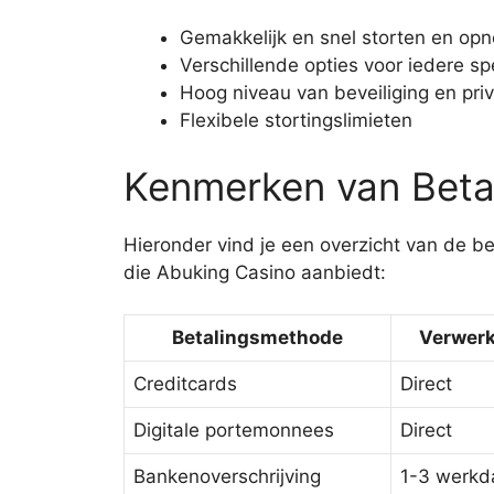
Gemakkelijk en snel storten en op
Verschillende opties voor iedere sp
Hoog niveau van beveiliging en pri
Flexibele stortingslimieten
Kenmerken van Bet
Hieronder vind je een overzicht van de 
die Abuking Casino aanbiedt:
Betalingsmethode
Verwerk
Creditcards
Direct
Digitale portemonnees
Direct
Bankenoverschrijving
1-3 werkd