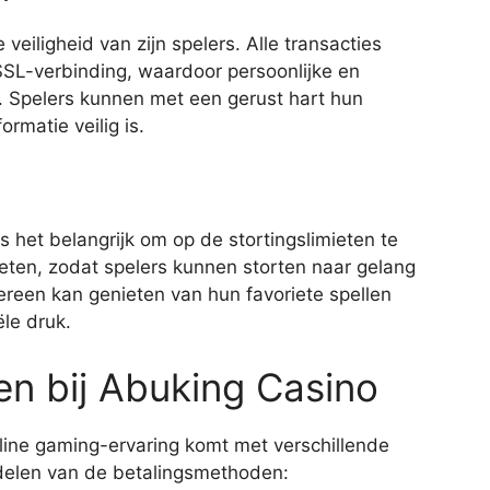
eiligheid van zijn spelers. Alle transacties
SL-verbinding, waardoor persoonlijke en
. Spelers kunnen met een gerust hart hun
rmatie veilig is.
s het belangrijk om op de stortingslimieten te
mieten, zodat spelers kunnen storten naar gelang
ereen kan genieten van hun favoriete spellen
le druk.
en bij Abuking Casino
line gaming-ervaring komt met verschillende
ordelen van de betalingsmethoden: