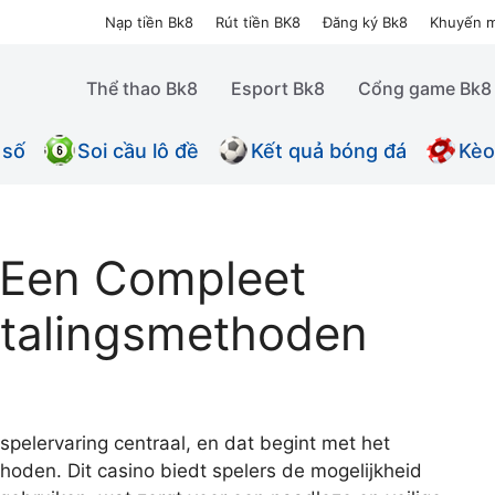
Nạp tiền Bk8
Rút tiền BK8
Đăng ký Bk8
Khuyến m
Thể thao Bk8
Esport Bk8
Cổng game Bk8
 số
Soi cầu lô đề
Kết quả bóng đá
Kèo
 Een Compleet
etalingsmethoden
spelervaring centraal, en dat begint met het
thoden. Dit casino biedt spelers de mogelijkheid