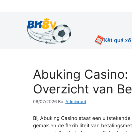
Chuyển
đến
nội
dung
Kết quả xổ
Abuking Casino:
Overzicht van B
06/07/2026
Bởi
Adminroot
Bij Abuking Casino staat een uitstekende 
gemak en de flexibiliteit van betalingsme