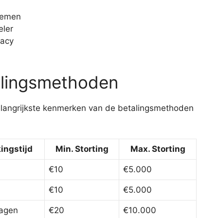
nemen
eler
vacy
alingsmethoden
belangrijkste kenmerken van de betalingsmethoden
ingstijd
Min. Storting
Max. Storting
€10
€5.000
€10
€5.000
agen
€20
€10.000