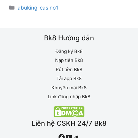
Danh
abuking-casino1
mục
Bk8 Hướng dẫn
Đăng ký Bk8
Nạp tiền Bk8
Rút tiền Bk8
Tải app Bk8
Khuyến mãi Bk8
Link đăng nhập Bk8
Liên hệ CSKH 24/7 Bk8
#
YouTube
Telegram