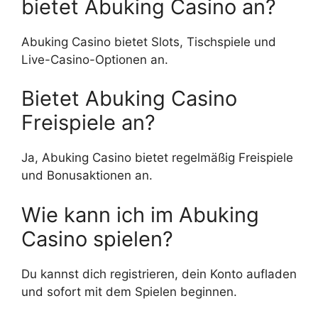
bietet Abuking Casino an?
Abuking Casino bietet Slots, Tischspiele und
Live-Casino-Optionen an.
Bietet Abuking Casino
Freispiele an?
Ja, Abuking Casino bietet regelmäßig Freispiele
und Bonusaktionen an.
Wie kann ich im Abuking
Casino spielen?
Du kannst dich registrieren, dein Konto aufladen
und sofort mit dem Spielen beginnen.