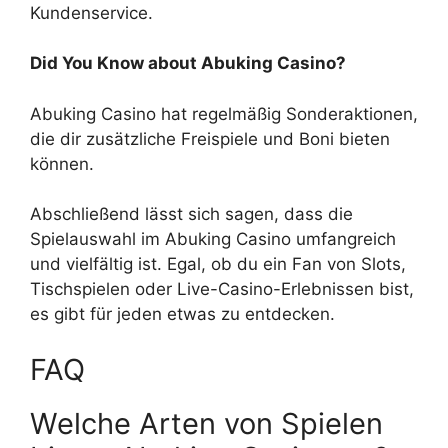
Kundenservice.
Did You Know about Abuking Casino?
Abuking Casino hat regelmäßig Sonderaktionen,
die dir zusätzliche Freispiele und Boni bieten
können.
Abschließend lässt sich sagen, dass die
Spielauswahl im Abuking Casino umfangreich
und vielfältig ist. Egal, ob du ein Fan von Slots,
Tischspielen oder Live-Casino-Erlebnissen bist,
es gibt für jeden etwas zu entdecken.
FAQ
Welche Arten von Spielen