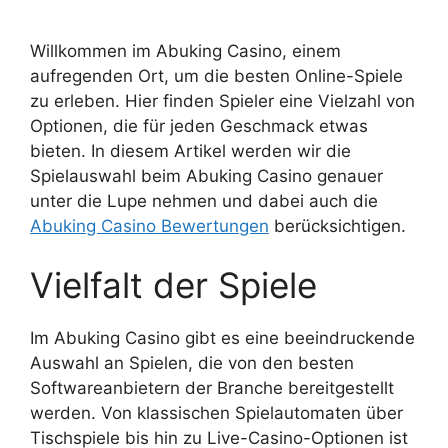
Willkommen im Abuking Casino, einem
aufregenden Ort, um die besten Online-Spiele
zu erleben. Hier finden Spieler eine Vielzahl von
Optionen, die für jeden Geschmack etwas
bieten. In diesem Artikel werden wir die
Spielauswahl beim Abuking Casino genauer
unter die Lupe nehmen und dabei auch die
Abuking Casino Bewertungen
berücksichtigen.
Vielfalt der Spiele
Im Abuking Casino gibt es eine beeindruckende
Auswahl an Spielen, die von den besten
Softwareanbietern der Branche bereitgestellt
werden. Von klassischen Spielautomaten über
Tischspiele bis hin zu Live-Casino-Optionen ist