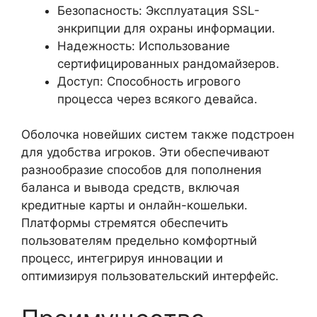
Безопасность: Эксплуатация SSL-
энкрипции для охраны информации.
Надежность: Использование
сертифицированных рандомайзеров.
Доступ: Способность игрового
процесса через всякого девайса.
Оболочка новейших систем также подстроен
для удобства игроков. Эти обеспечивают
разнообразие способов для пополнения
баланса и вывода средств, включая
кредитные карты и онлайн-кошельки.
Платформы стремятся обеспечить
пользователям предельно комфортный
процесс, интегрируя инновации и
оптимизируя пользовательский интерфейс.