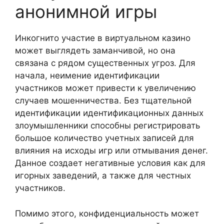
анонимной игры
Инкогнито участие в виртуальном казино
может выглядеть заманчивой, но она
связана с рядом существенных угроз. Для
начала, неимение идентификации
участников может привести к увеличению
случаев мошенничества. Без тщательной
идентификации идентификационных данных
злоумышленники способны регистрировать
большое количество учетных записей для
влияния на исходы игр или отмывания денег.
Данное создает негативные условия как для
игорных заведений, а также для честных
участников.
Помимо этого, конфиденциальность может