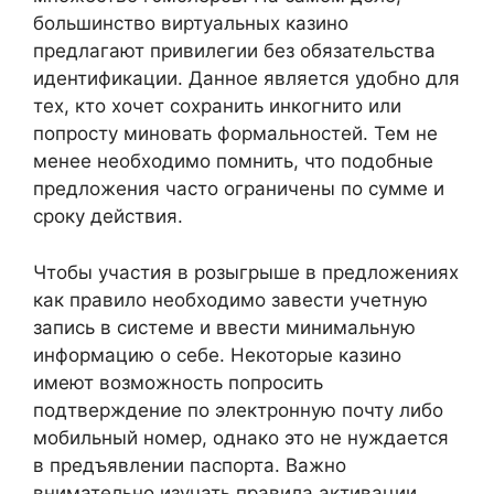
большинство виртуальных казино
предлагают привилегии без обязательства
идентификации. Данное является удобно для
тех, кто хочет сохранить инкогнито или
попросту миновать формальностей. Тем не
менее необходимо помнить, что подобные
предложения часто ограничены по сумме и
сроку действия.
Чтобы участия в розыгрыше в предложениях
как правило необходимо завести учетную
запись в системе и ввести минимальную
информацию о себе. Некоторые казино
имеют возможность попросить
подтверждение по электронную почту либо
мобильный номер, однако это не нуждается
в предъявлении паспорта. Важно
внимательно изучать правила активации