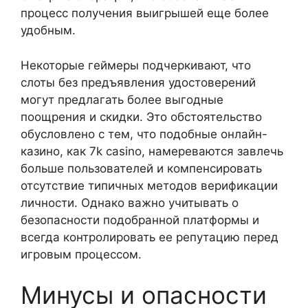
процесс получения выигрышей еще более
удобным.
Некоторые геймеры подчеркивают, что
слоты без предъявления удостоверений
могут предлагать более выгодные
поощрения и скидки. Это обстоятельство
обусловлено с тем, что подобные онлайн-
казино, как 7k casino, намереваются завлечь
больше пользователей и компенсировать
отсутствие типичных методов верификации
личности. Однако важно учитывать о
безопасности подобранной платформы и
всегда контролировать ее репутацию перед
игровым процессом.
Минусы и опасности