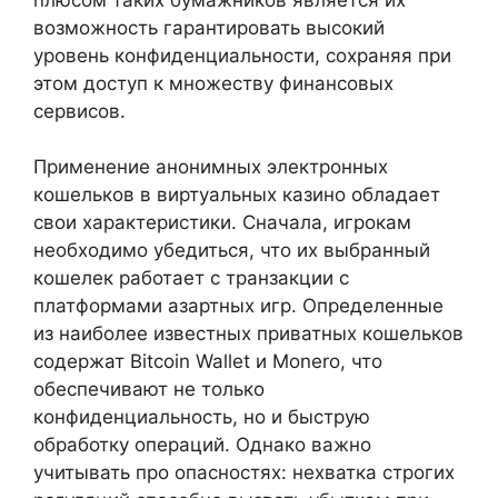
возможность гарантировать высокий
уровень конфиденциальности, сохраняя при
этом доступ к множеству финансовых
сервисов.
Применение анонимных электронных
кошельков в виртуальных казино обладает
свои характеристики. Сначала, игрокам
необходимо убедиться, что их выбранный
кошелек работает с транзакции с
платформами азартных игр. Определенные
из наиболее известных приватных кошельков
содержат Bitcoin Wallet и Monero, что
обеспечивают не только
конфиденциальность, но и быструю
обработку операций. Однако важно
учитывать про опасностях: нехватка строгих