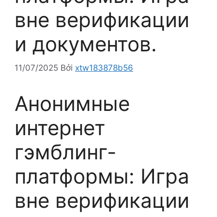
вне верификации
и документов.
11/07/2025
Bởi
xtw183878b56
Анонимные
интернет
гэмблинг-
платформы: Игра
вне верификации