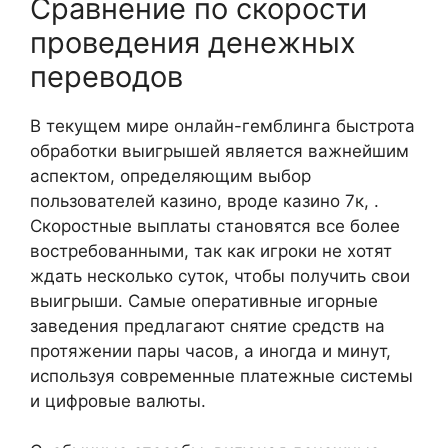
Сравнение по скорости
проведения денежных
переводов
В текущем мире онлайн-гемблинга быстрота
обработки выигрышей является важнейшим
аспектом, определяющим выбор
пользователей казино, вроде казино 7к, .
Скоростные выплаты становятся все более
востребованными, так как игроки не хотят
ждать несколько суток, чтобы получить свои
выигрыши. Самые оперативные игорные
заведения предлагают снятие средств на
протяжении пары часов, а иногда и минут,
используя современные платежные системы
и цифровые валюты.