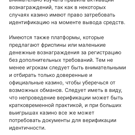
вознаграждений, так как в некоторых
случаях казино имеют право затребовать
идентификацию на моменте вывода средств.
Имеются также платформы, которые
предлагают фриспины или маленькие
денежные вознаграждения за регистрацию
без дополнительных требований. Тем не
менее игрокам следует быть внимательными
и отбирать только доверенные и
официальные казино, чтобы уберечься от
возможных обманов. Следует иметь в виду,
что непроведение верификации может быть
кратковременной практикой, и при больших
выигрышах казино все же может
потребовать документы для верификации
идентичности.