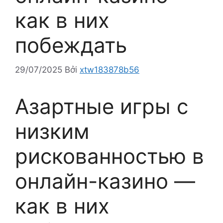
как в них
побеждать
29/07/2025
Bởi
xtw183878b56
Азартные игры с
низким
рискованностью в
онлайн-казино —
как в них