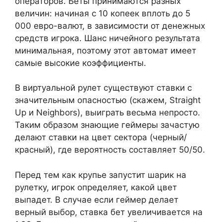
операторов. Беты принимаются разных
величин: начиная с 10 копеек вплоть до 5
000 евро-валют, в зависимости от денежных
средств игрока. Шанс ничейного результата
минимальная, поэтому этот автомат имеет
самые высокие коэффициенты.
В виртуальной рулет существуют ставки с
значительным опасностью (скажем, Straight
Up и Neighbors), выиграть весьма непросто.
Таким образом знающие геймеры зачастую
делают ставки на цвет сектора (черный/
красный), где вероятность составляет 50/50.
Перед тем как крупье запустит шарик на
рулетку, игрок определяет, какой цвет
выпадет. В случае если геймер делает
верный выбор, ставка бет увеличивается на