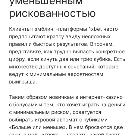
уменьшенным
рискованностью
Клиенты гэмблинг-платформы 1xbet часто
предпочитают крэпсу ввиду несложных
правил и быстрых результатов. Впрочем,
представьте, как трудно выпасть конкретное
цифру, если кинуть два или трио кубика. Есть
множество доступных сочетаний, которые
ведут к минимальным вероятностям
выигрыша.
Таким образом новичкам в интернет-казино
с бонусами и тем, кто хочет играть на деньги
с минимальным риском, советуется
выбирать игровой автомат с кубиками
«Больше или меньше». В нем бросаются две
зари, а цель игрока — угадать: какой будет