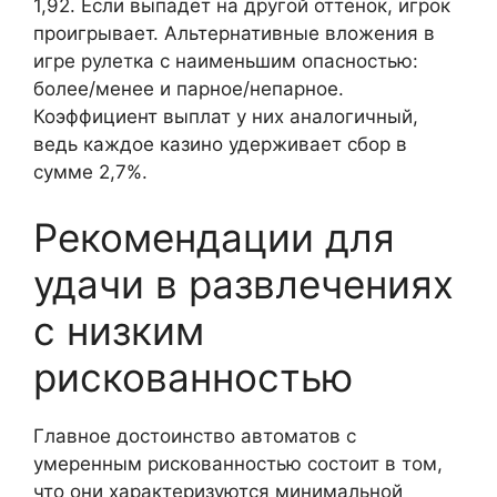
1,92. Если выпадет на другой оттенок, игрок
проигрывает. Альтернативные вложения в
игре рулетка с наименьшим опасностью:
более/менее и парное/непарное.
Коэффициент выплат у них аналогичный,
ведь каждое казино удерживает сбор в
сумме 2,7%.
Рекомендации для
удачи в развлечениях
с низким
рискованностью
Главное достоинство автоматов с
умеренным рискованностью состоит в том,
что они характеризуются минимальной