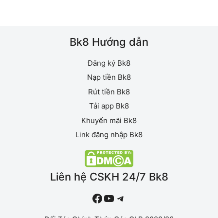
mục
Bk8 Hướng dẫn
Đăng ký Bk8
Nạp tiền Bk8
Rút tiền Bk8
Tải app Bk8
Khuyến mãi Bk8
Link đăng nhập Bk8
Liên hệ CSKH 24/7 Bk8
#
YouTube
Telegram