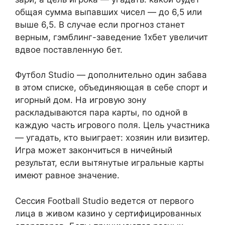
общая сумма выпавших чисел — до 6,5 или
выше 6,5. В случае если прогноз станет
верным, гэмблинг-заведение 1хбет увеличит
вдвое поставленную бет.
Футбол Studio — дополнительно один забава
в этом списке, объединяющая в себе спорт и
игорный дом. На игровую зону
раскладываются пара карты, по одной в
каждую часть игрового поля. Цель участника
— угадать, кто выиграет: хозяин или визитер.
Игра может закончиться в ничейный
результат, если вытянутые игральные карты
имеют равное значение.
Сессия Football Studio ведется от первого
лица в живом казино у сертифицированных