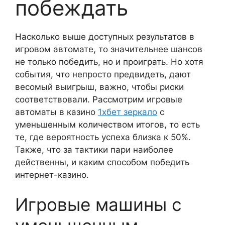
побеждать
Насколько выше доступных результатов в
игровом автомате, то значительнее шансов
не только победить, но и проиграть. Но хотя
события, что непросто предвидеть, дают
весомый выигрыш, важно, чтобы риски
соответствовали. Рассмотрим игровые
автоматы в казино
1хбет зеркало
с
уменьшенным количеством итогов, то есть
те, где вероятность успеха близка к 50%.
Также, что за тактики пари наиболее
действенны, и каким способом победить
интернет-казино.
Игровые машины с