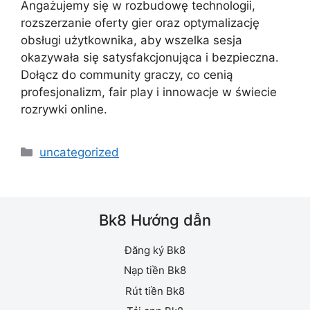
Angażujemy się w rozbudowę technologii,
rozszerzanie oferty gier oraz optymalizację
obsługi użytkownika, aby wszelka sesja
okazywała się satysfakcjonująca i bezpieczna.
Dołącz do community graczy, co cenią
profesjonalizm, fair play i innowacje w świecie
rozrywki online.
Danh
uncategorized
mục
Bk8 Hướng dẫn
Đăng ký Bk8
Nạp tiền Bk8
Rút tiền Bk8