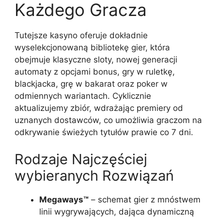
Każdego Gracza
Tutejsze kasyno oferuje dokładnie
wyselekcjonowaną bibliotekę gier, która
obejmuje klasyczne sloty, nowej generacji
automaty z opcjami bonus, gry w ruletkę,
blackjacka, grę w bakarat oraz poker w
odmiennych wariantach. Cyklicznie
aktualizujemy zbiór, wdrażając premiery od
uznanych dostawców, co umożliwia graczom na
odkrywanie świeżych tytułów prawie co 7 dni.
Rodzaje Najczęściej
wybieranych Rozwiązań
Megaways™
– schemat gier z mnóstwem
linii wygrywających, dająca dynamiczną