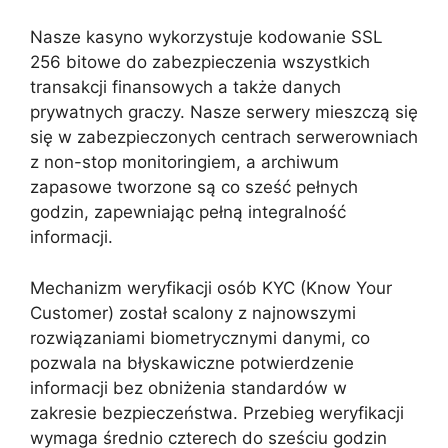
Nasze kasyno wykorzystuje kodowanie SSL
256 bitowe do zabezpieczenia wszystkich
transakcji finansowych a także danych
prywatnych graczy. Nasze serwery mieszczą się
się w zabezpieczonych centrach serwerowniach
z non-stop monitoringiem, a archiwum
zapasowe tworzone są co sześć pełnych
godzin, zapewniając pełną integralność
informacji.
Mechanizm weryfikacji osób KYC (Know Your
Customer) został scalony z najnowszymi
rozwiązaniami biometrycznymi danymi, co
pozwala na błyskawiczne potwierdzenie
informacji bez obniżenia standardów w
zakresie bezpieczeństwa. Przebieg weryfikacji
wymaga średnio czterech do sześciu godzin