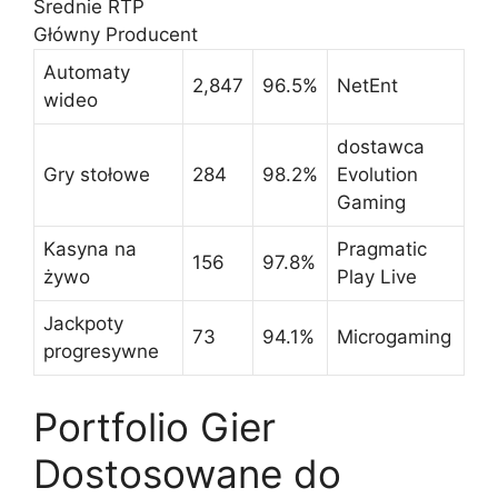
Średnie RTP
Główny Producent
Automaty
2,847
96.5%
NetEnt
wideo
dostawca
Gry stołowe
284
98.2%
Evolution
Gaming
Kasyna na
Pragmatic
156
97.8%
żywo
Play Live
Jackpoty
73
94.1%
Microgaming
progresywne
Portfolio Gier
Dostosowane do