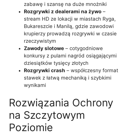
zabawę i szansę na duże mnożniki
Rozgrywki z dealerami na żywo
–
stream HD ze lokacji w miastach Ryga,
Bukareszcie i Manilą, gdzie zawodowi
krupierzy prowadzą rozgrywki w czasie
rzeczywistym
Zawody slotowe
– cotygodniowe
konkursy z pulami nagród osiągającymi
dziesiątków tysięcy złotych
Rozgrywki crash
– współczesny format
stawek z łatwą mechaniką i szybkimi
wynikami
Rozwiązania Ochrony
na Szczytowym
Poziomie