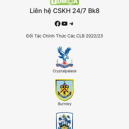
Liên hệ CSKH 24/7 Bk8
#
YouTube
Telegram
Đối Tác Chính Thức Các CLB 2022/23
Crystalpalace
Burnley