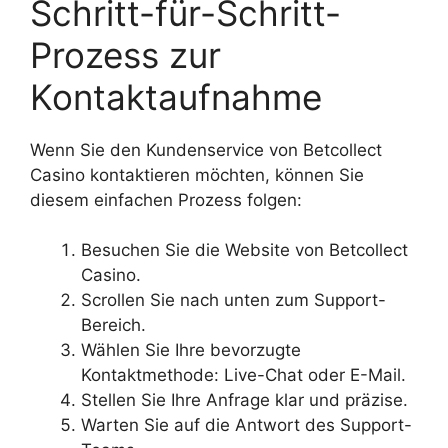
Schritt-für-Schritt-
Prozess zur
Kontaktaufnahme
Wenn Sie den Kundenservice von Betcollect
Casino kontaktieren möchten, können Sie
diesem einfachen Prozess folgen:
Besuchen Sie die Website von Betcollect
Casino.
Scrollen Sie nach unten zum Support-
Bereich.
Wählen Sie Ihre bevorzugte
Kontaktmethode: Live-Chat oder E-Mail.
Stellen Sie Ihre Anfrage klar und präzise.
Warten Sie auf die Antwort des Support-