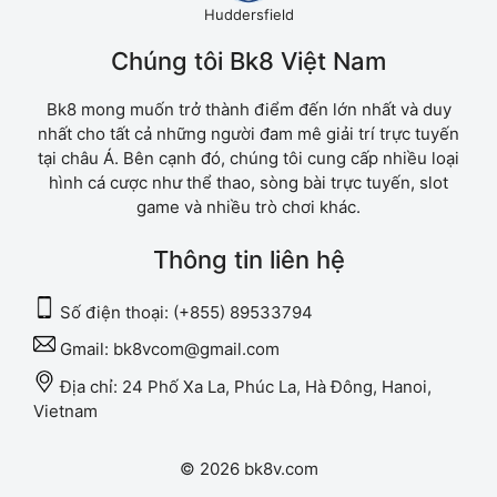
Huddersfield
Chúng tôi Bk8 Việt Nam
Bk8 mong muốn trở thành điểm đến lớn nhất và duy
nhất cho tất cả những người đam mê giải trí trực tuyến
tại châu Á. Bên cạnh đó, chúng tôi cung cấp nhiều loại
hình cá cược như thể thao, sòng bài trực tuyến, slot
game và nhiều trò chơi khác.
Thông tin liên hệ
Số điện thoại:
(+855) 89533794
Gmail:
bk8vcom@gmail.com
Địa chỉ:
24 Phố Xa La, Phúc La, Hà Đông, Hanoi,
Vietnam
© 2026 bk8v.com