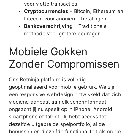
voor vlotte transacties
Cryptocurrencies
– Bitcoin, Ethereum en
Litecoin voor anonieme betalingen
Bankoverschrijving
– Traditionele
methode voor grotere bedragen
Mobiele Gokken
Zonder Compromissen
Ons Betninja platform is volledig
geoptimaliseerd voor mobile gebruik. We zijn
een responsive webdesign ontwikkeld dat zich
vloeiend aanpast aan elk schermformaat,
ongeacht jij nu speelt op ‘n iPhone, Android
smartphone of tablet. Jij hebt access tot
dezelfde uitgebreide spelportfolio, al de
bonussen en diezelfde functionaliteit als op de