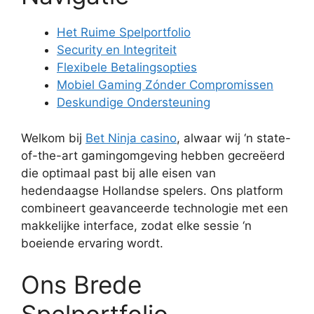
Het Ruime Spelportfolio
Security en Integriteit
Flexibele Betalingsopties
Mobiel Gaming Zónder Compromissen
Deskundige Ondersteuning
Welkom bij
Bet Ninja casino
, alwaar wij ‘n state-
of-the-art gamingomgeving hebben gecreëerd
die optimaal past bij alle eisen van
hedendaagse Hollandse spelers. Ons platform
combineert geavanceerde technologie met een
makkelijke interface, zodat elke sessie ‘n
boeiende ervaring wordt.
Ons Brede