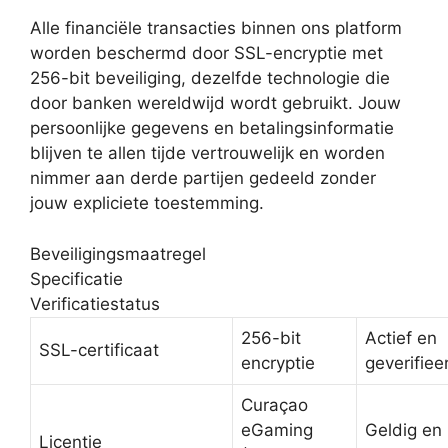
Alle financiële transacties binnen ons platform
worden beschermd door SSL-encryptie met
256-bit beveiliging, dezelfde technologie die
door banken wereldwijd wordt gebruikt. Jouw
persoonlijke gegevens en betalingsinformatie
blijven te allen tijde vertrouwelijk en worden
nimmer aan derde partijen gedeeld zonder
jouw expliciete toestemming.
Beveiligingsmaatregel
Specificatie
Verificatiestatus
256-bit
Actief en
SSL-certificaat
encryptie
geverifiee
Curaçao
eGaming
Geldig en
Licentie