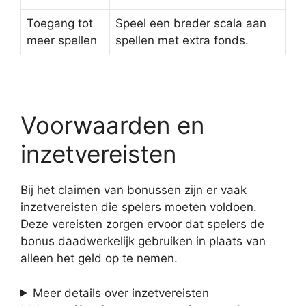
Toegang tot
Speel een breder scala aan
meer spellen
spellen met extra fonds.
Voorwaarden en
inzetvereisten
Bij het claimen van bonussen zijn er vaak
inzetvereisten die spelers moeten voldoen.
Deze vereisten zorgen ervoor dat spelers de
bonus daadwerkelijk gebruiken in plaats van
alleen het geld op te nemen.
Meer details over inzetvereisten