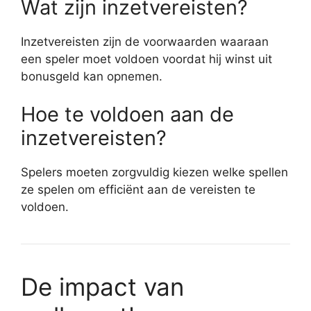
Wat zijn inzetvereisten?
Inzetvereisten zijn de voorwaarden waaraan
een speler moet voldoen voordat hij winst uit
bonusgeld kan opnemen.
Hoe te voldoen aan de
inzetvereisten?
Spelers moeten zorgvuldig kiezen welke spellen
ze spelen om efficiënt aan de vereisten te
voldoen.
De impact van