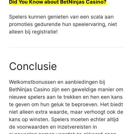
Did You Know about BetNinjas Casino?
Spelers kunnen genieten van een scala aan
promoties gedurende hun speelervaring, niet
alleen bij registratie!
Conclusie
Welkomstbonussen en aanbiedingen bij
BetNinjas Casino zijn een geweldige manier om
nieuwe spelers aan te trekken en hen een kans
te geven om hun geluk te beproeven. Het biedt
niet alleen extra waarde, maar verhoogt ook de
kans op winsten. Spelers moeten echter altijd
de voorwaarden en inzetvereisten in