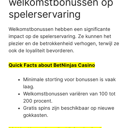
welkomstbonussen op
spelerservaring
Welkomstbonussen hebben een significante
impact op de spelerservaring. Ze kunnen het
plezier en de betrokkenheid verhogen, terwijl ze
ook de loyaliteit bevorderen.
Quick Facts about BetNinjas Casino
Minimale storting voor bonussen is vaak
laag.
Welkomstbonussen variëren van 100 tot
200 procent.
Gratis spins zijn beschikbaar op nieuwe
gokkasten.