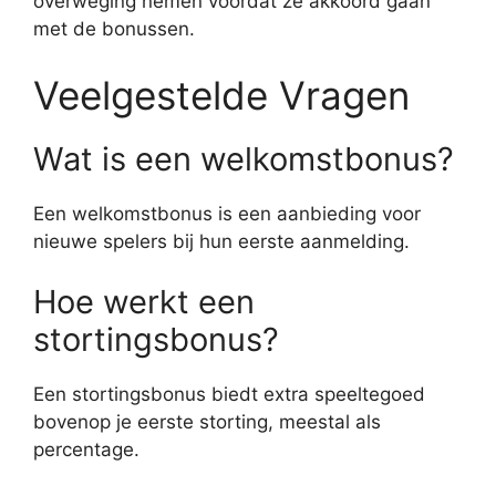
overweging nemen voordat ze akkoord gaan
met de bonussen.
Veelgestelde Vragen
Wat is een welkomstbonus?
Een welkomstbonus is een aanbieding voor
nieuwe spelers bij hun eerste aanmelding.
Hoe werkt een
stortingsbonus?
Een stortingsbonus biedt extra speeltegoed
bovenop je eerste storting, meestal als
percentage.