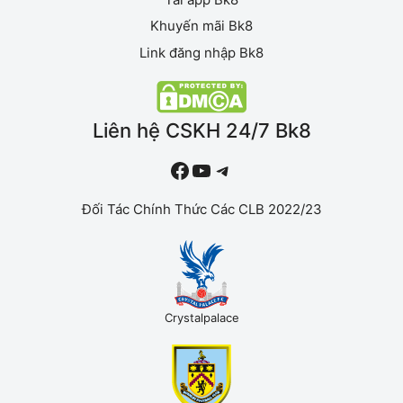
Khuyến mãi Bk8
Link đăng nhập Bk8
Liên hệ CSKH 24/7 Bk8
#
YouTube
Telegram
Đối Tác Chính Thức Các CLB 2022/23
Crystalpalace