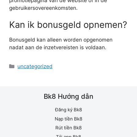
promotiepagina van de website of in de
gebruikersovereenkomsten.
Kan ik bonusgeld opnemen?
Bonusgeld kan alleen worden opgenomen
nadat aan de inzetvereisten is voldaan.
Danh
uncategorized
mục
Bk8 Hướng dẫn
Đăng ký Bk8
Nạp tiền Bk8
Rút tiền Bk8
Tải app Bk8