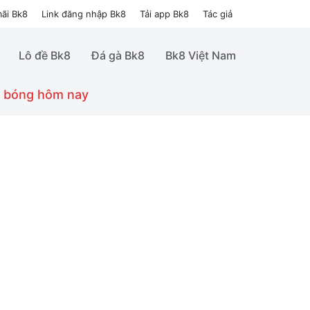
ãi Bk8
Link đăng nhập Bk8
Tải app Bk8
Tác giả
Lô đề Bk8
Đá gà Bk8
Bk8 Việt Nam
 bóng hôm nay