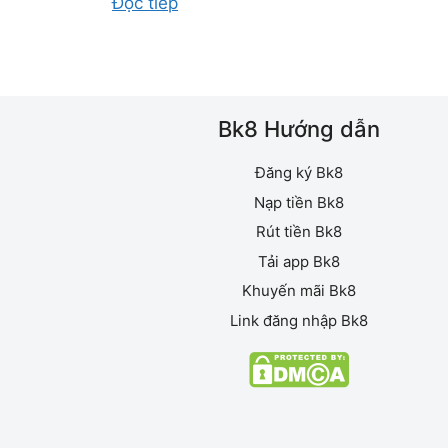
Đọc tiếp
Bk8 Hướng dẫn
Đăng ký Bk8
Nạp tiền Bk8
Rút tiền Bk8
Tải app Bk8
Khuyến mãi Bk8
Link đăng nhập Bk8