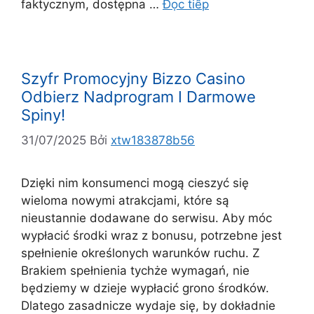
faktycznym, dostępna …
Đọc tiếp
Szyfr Promocyjny Bizzo Casino
Odbierz Nadprogram I Darmowe
Spiny!
31/07/2025
Bởi
xtw183878b56
Dzięki nim konsumenci mogą cieszyć się
wieloma nowymi atrakcjami, które są
nieustannie dodawane do serwisu. Aby móc
wypłacić środki wraz z bonusu, potrzebne jest
spełnienie określonych warunków ruchu. Z
Brakiem spełnienia tychże wymagań, nie
będziemy w dzieje wypłacić grono środków.
Dlatego zasadnicze wydaje się, by dokładnie