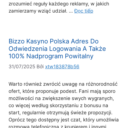
zrozumieć reguły każdego reklamy, w jakich
zamierzamy wziąć udział. …
Đọc tiếp
Bizzo Kasyno Polska Adres Do
Odwiedzenia Logowania A Także
100% Nadprogram Powitalny
31/07/2025
Bởi
xtw183878b56
Warto również zwrócić uwagę na różnorodność
ofert, które proponuje podest. Fani mają sporo
możliwości na zwiększenie swych wygranych,
co więcej według skorzystaniu z bonusu na
start, regularnie otrzymują świeże propozycji.
Oprócz tego dostępny jest czat, który umożliwia
rozmowa telefoniczna z krupierem i innymi