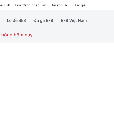
ãi Bk8
Link đăng nhập Bk8
Tải app Bk8
Tác giả
Lô đề Bk8
Đá gà Bk8
Bk8 Việt Nam
 bóng hôm nay