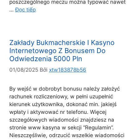
poszczególnego meczu można typować nawet
…
Đọc tiếp
Zakłady Bukmacherskie I Kasyno
Internetowego Z Bonusem Do
Odwiedzenia 5000 Pln
01/08/2025
Bởi
xtw183878b56
By wejść w dobrobyt bonusu należy założyć
rachunek rozliczeniowy, w pełni uzupełnić
kierunek użytkownika, dokonać min. jakiejś
wpłaty i aktywować nr telefonu. Więcej
szczegółowych wiadomości znajdziesz na
stronie www kasyna w sekcji “Regulamin”.
Nieszczęśliwie, odrzucić wszelkie wiadomości