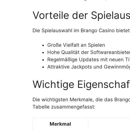
Vorteile der Spielau
Die Spielauswahl im Brango Casino bietet 
Große Vielfalt an Spielen
Hohe Qualität der Softwareanbiete
Regelmäßige Updates mit neuen Ti
Attraktive Jackpots und Gewinnmög
Wichtige Eigenscha
Die wichtigsten Merkmale, die das Brango
Tabelle zusammengefasst:
Merkmal