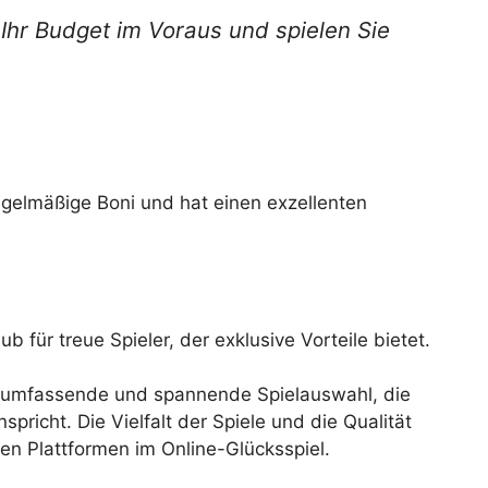
 Ihr Budget im Voraus und spielen Sie
egelmäßige Boni und hat einen exzellenten
b für treue Spieler, der exklusive Vorteile bietet.
e umfassende und spannende Spielauswahl, die
pricht. Die Vielfalt der Spiele und die Qualität
en Plattformen im Online-Glücksspiel.