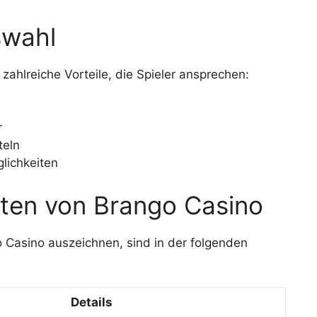
swahl
zahlreiche Vorteile, die Spieler ansprechen:
r
teln
lichkeiten
ften von Brango Casino
 Casino auszeichnen, sind in der folgenden
Details