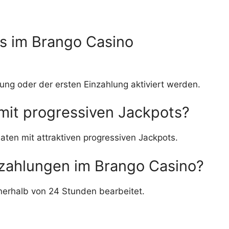
s im Brango Casino
ung oder der ersten Einzahlung aktiviert werden.
mit progressiven Jackpots?
aten mit attraktiven progressiven Jackpots.
szahlungen im Brango Casino?
nerhalb von 24 Stunden bearbeitet.