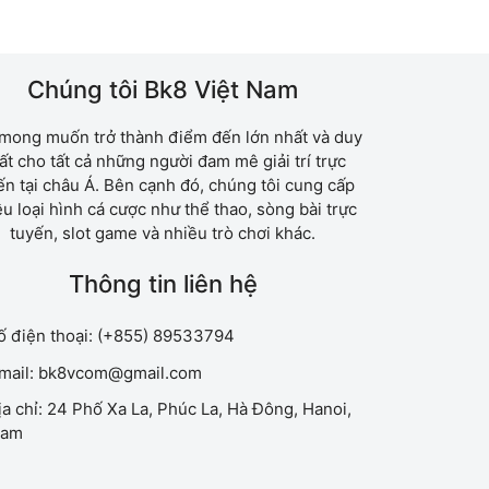
Chúng tôi Bk8 Việt Nam
mong muốn trở thành điểm đến lớn nhất và duy
ất cho tất cả những người đam mê giải trí trực
ến tại châu Á. Bên cạnh đó, chúng tôi cung cấp
u loại hình cá cược như thể thao, sòng bài trực
tuyến, slot game và nhiều trò chơi khác.
Thông tin liên hệ
 điện thoại:
(+855) 89533794
ail:
bk8vcom@gmail.com
a chỉ:
24 Phố Xa La, Phúc La, Hà Đông, Hanoi,
nam