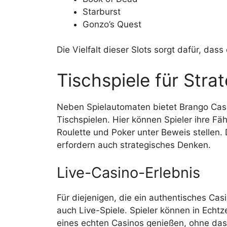
Starburst
Gonzo’s Quest
Die Vielfalt dieser Slots sorgt dafür, da
Tischspiele für Stra
Neben Spielautomaten bietet Brango Cas
Tischspielen. Hier können Spieler ihre Fäh
Roulette und Poker unter Beweis stellen.
erfordern auch strategisches Denken.
Live-Casino-Erlebnis
Für diejenigen, die ein authentisches Cas
auch Live-Spiele. Spieler können in Echt
eines echten Casinos genießen, ohne da