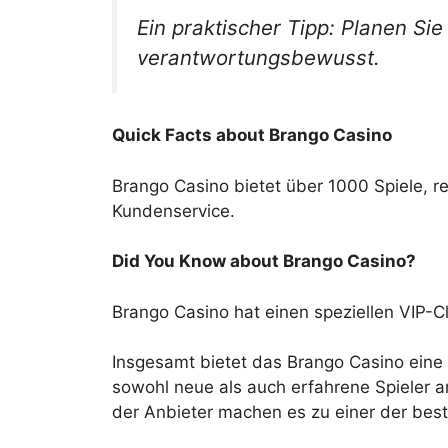
Ein praktischer Tipp: Planen Sie
verantwortungsbewusst.
Quick Facts about Brango Casino
Brango Casino bietet über 1000 Spiele, r
Kundenservice.
Did You Know about Brango Casino?
Brango Casino hat einen speziellen VIP-Clu
Insgesamt bietet das Brango Casino ein
sowohl neue als auch erfahrene Spieler ans
der Anbieter machen es zu einer der best