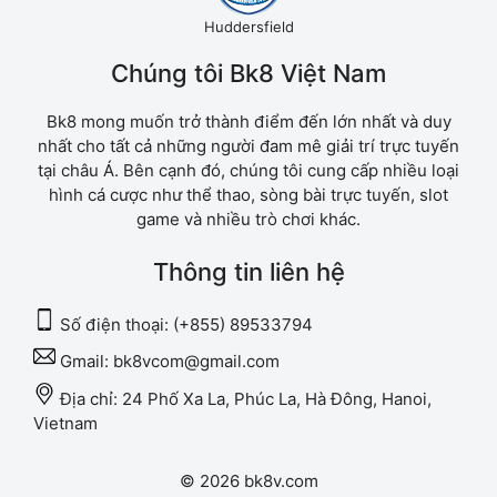
Huddersfield
Chúng tôi Bk8 Việt Nam
Bk8 mong muốn trở thành điểm đến lớn nhất và duy
nhất cho tất cả những người đam mê giải trí trực tuyến
tại châu Á. Bên cạnh đó, chúng tôi cung cấp nhiều loại
hình cá cược như thể thao, sòng bài trực tuyến, slot
game và nhiều trò chơi khác.
Thông tin liên hệ
Số điện thoại:
(+855) 89533794
Gmail:
bk8vcom@gmail.com
Địa chỉ:
24 Phố Xa La, Phúc La, Hà Đông, Hanoi,
Vietnam
© 2026 bk8v.com