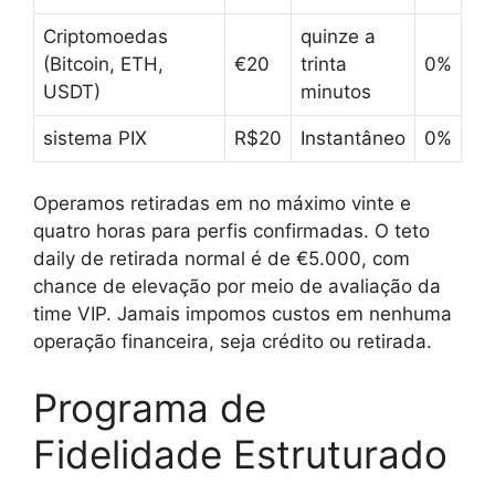
Criptomoedas
quinze a
(Bitcoin, ETH,
€20
trinta
0%
USDT)
minutos
sistema PIX
R$20
Instantâneo
0%
Operamos retiradas em no máximo vinte e
quatro horas para perfis confirmadas. O teto
daily de retirada normal é de €5.000, com
chance de elevação por meio de avaliação da
time VIP. Jamais impomos custos em nenhuma
operação financeira, seja crédito ou retirada.
Programa de
Fidelidade Estruturado