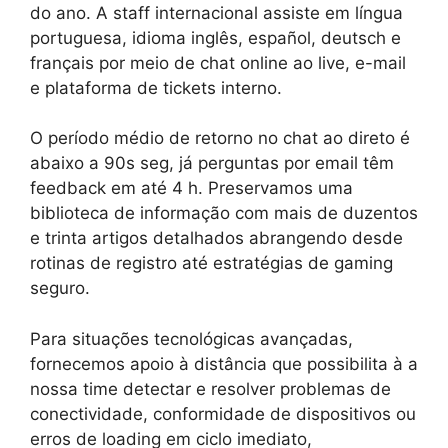
do ano. A staff internacional assiste em língua
portuguesa, idioma inglês, español, deutsch e
français por meio de chat online ao live, e-mail
e plataforma de tickets interno.
O período médio de retorno no chat ao direto é
abaixo a 90s seg, já perguntas por email têm
feedback em até 4 h. Preservamos uma
biblioteca de informação com mais de duzentos
e trinta artigos detalhados abrangendo desde
rotinas de registro até estratégias de gaming
seguro.
Para situações tecnológicas avançadas,
fornecemos apoio à distância que possibilita à a
nossa time detectar e resolver problemas de
conectividade, conformidade de dispositivos ou
erros de loading em ciclo imediato,