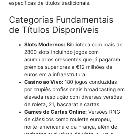
específicas de títulos tradicionais.
Categorias Fundamentais
de Títulos Disponíveis
Slots Modernos:
Biblioteca com mais de
2800 slots incluindo jogos com
acumulados crescentes que já pagaram
prêmios superiores a €12 milhões de
euros em a infraestrutura
Casino ao Vivo:
180 jogos conduzidas
por crupiês profissionais broadcasting em
elevada resolução com diversas versões
de roleta, 21, baccarat e cartas
Games de Cartas Online:
Versões RNG
de clássicos como roulette europeu,
norte-americana e da França, além de