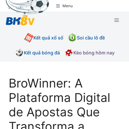
Chuyển
Menu
đến
nội
Men
dung
Kết quả xổ số
Soi cầu lô đề
Kết quả bóng đá
Kèo bóng hôm nay
BroWinner: A
Plataforma Digital
de Apostas Que
Transforma a