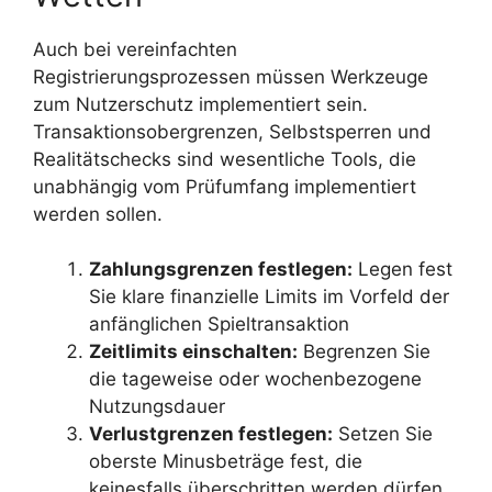
Auch bei vereinfachten
Registrierungsprozessen müssen Werkzeuge
zum Nutzerschutz implementiert sein.
Transaktionsobergrenzen, Selbstsperren und
Realitätschecks sind wesentliche Tools, die
unabhängig vom Prüfumfang implementiert
werden sollen.
Zahlungsgrenzen festlegen:
Legen fest
Sie klare finanzielle Limits im Vorfeld der
anfänglichen Spieltransaktion
Zeitlimits einschalten:
Begrenzen Sie
die tageweise oder wochenbezogene
Nutzungsdauer
Verlustgrenzen festlegen:
Setzen Sie
oberste Minusbeträge fest, die
keinesfalls überschritten werden dürfen