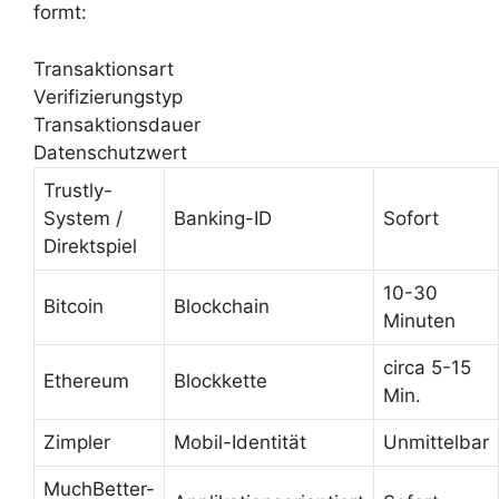
formt:
Transaktionsart
Verifizierungstyp
Transaktionsdauer
Datenschutzwert
Trustly-
System /
Banking-ID
Sofort
Direktspiel
10-30
Bitcoin
Blockchain
Minuten
circa 5-15
Ethereum
Blockkette
Min.
Zimpler
Mobil-Identität
Unmittelbar
MuchBetter-