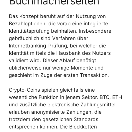
Buchmacherseiten
Das Konzept beruht auf der Nutzung von
Bezahloptionen, die vorab eine integrierte
Identitätsprüfung beinhalten. Insbesondere
gebräuchlich sind Verfahren über
Internetbanking-Prüfung, bei welcher die
Identität mittels die Hausbank des Nutzers
validiert wird. Dieser Ablauf benötigt
üblicherweise nur wenige Momente und
geschieht im Zuge der ersten Transaktion.
Crypto-Coins spielen gleichfalls eine
wesentliche Funktion in jenem Sektor. BTC, ETH
und zusätzliche elektronische Zahlungsmittel
erlauben anonymisierte Zahlungen, die
trotzdem den gesetzlichen Standards
entsprechen können. Die Blockketten-