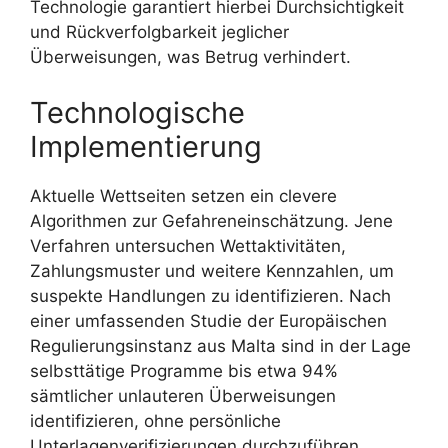
Technologie garantiert hierbei Durchsichtigkeit
und Rückverfolgbarkeit jeglicher
Überweisungen, was Betrug verhindert.
Technologische
Implementierung
Aktuelle Wettseiten setzen ein clevere
Algorithmen zur Gefahreneinschätzung. Jene
Verfahren untersuchen Wettaktivitäten,
Zahlungsmuster und weitere Kennzahlen, um
suspekte Handlungen zu identifizieren. Nach
einer umfassenden Studie der Europäischen
Regulierungsinstanz aus Malta sind in der Lage
selbsttätige Programme bis etwa 94%
sämtlicher unlauteren Überweisungen
identifizieren, ohne persönliche
Unterlagenverifizierungen durchzuführen.