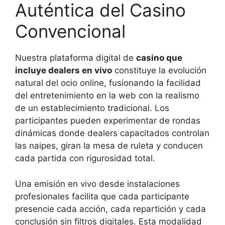
Auténtica del Casino
Convencional
Nuestra plataforma digital de
casino que
incluye dealers en vivo
constituye la evolución
natural del ocio online, fusionando la facilidad
del entretenimiento en la web con la realismo
de un establecimiento tradicional. Los
participantes pueden experimentar de rondas
dinámicas donde dealers capacitados controlan
las naipes, giran la mesa de ruleta y conducen
cada partida con rigurosidad total.
Una emisión en vivo desde instalaciones
profesionales facilita que cada participante
presencie cada acción, cada repartición y cada
conclusión sin filtros digitales. Esta modalidad