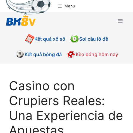
Chuyển
Menu
đến
nội
Men
dung
Kết quả xổ số
Soi cầu lô đề
Kết quả bóng đá
Kèo bóng hôm nay
Casino con
Crupiers Reales:
Una Experiencia de
Apuestas