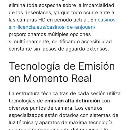
elimina toda sospecha sobre la imparcialidad
de los desenlaces, ya que todo ocurre ante a
las cámaras HD en periodo actual. En
casinos-
sin-licencia.eus/casinos-de-anjouan/
proporcionamos múltiples opciones
simultáneamente, certificando accesibilidad
constante sin lapsos de aguardo extensos.
Tecnología de Emisión
en Momento Real
La estructura técnica tras de cada sesión utiliza
tecnologías de
emisión alta definición
con
diversos puntos de cámara. Los centros
especializados están dotados con sistemas de
luz técnica y aparatos de máxima tecnología
que registra cada aspecto del proceso. Un