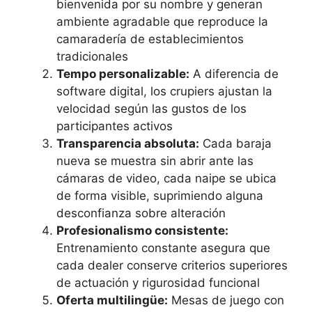
bienvenida por su nombre y generan
ambiente agradable que reproduce la
camaradería de establecimientos
tradicionales
Tempo personalizable:
A diferencia de
software digital, los crupiers ajustan la
velocidad según las gustos de los
participantes activos
Transparencia absoluta:
Cada baraja
nueva se muestra sin abrir ante las
cámaras de video, cada naipe se ubica
de forma visible, suprimiendo alguna
desconfianza sobre alteración
Profesionalismo consistente:
Entrenamiento constante asegura que
cada dealer conserve criterios superiores
de actuación y rigurosidad funcional
Oferta multilingüe:
Mesas de juego con