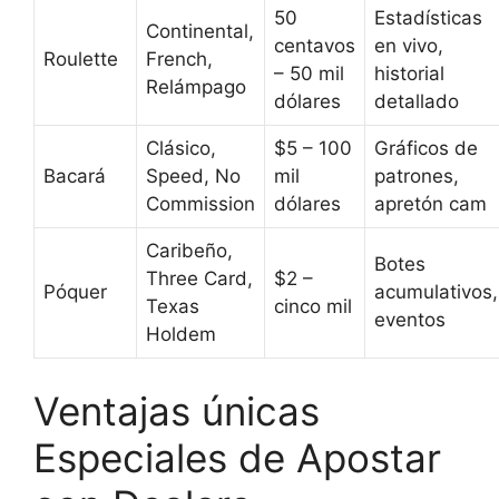
50
Estadísticas
Continental,
centavos
en vivo,
Roulette
French,
– 50 mil
historial
Relámpago
dólares
detallado
Clásico,
$5 – 100
Gráficos de
Bacará
Speed, No
mil
patrones,
Commission
dólares
apretón cam
Caribeño,
Botes
Three Card,
$2 –
Póquer
acumulativos,
Texas
cinco mil
eventos
Holdem
Ventajas únicas
Especiales de Apostar