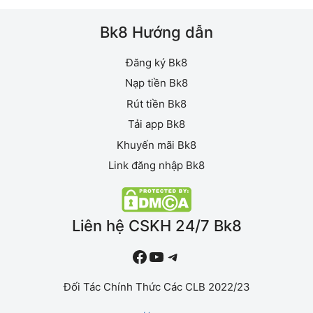
Bk8 Hướng dẫn
Đăng ký Bk8
Nạp tiền Bk8
Rút tiền Bk8
Tải app Bk8
Khuyến mãi Bk8
Link đăng nhập Bk8
Liên hệ CSKH 24/7 Bk8
#
YouTube
Telegram
Đối Tác Chính Thức Các CLB 2022/23