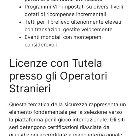
Programmi VIP impostati su diversi livelli
dotati di ricompense incrementali
Tetti per il prelievo ulteriormente elevati
con transazioni gestite velocemente
Eventi mondiali con montepremi
considerevoli
Licenze con Tutela
presso gli Operatori
Stranieri
Questa tematica della sicurezza rappresenta un
elemento fondamentale per la selezione verso
la piattaforma per il gioco internazionale. Gli siti
seri detengono certificazioni rilasciate da
giurisdizioni accreditate a piano internazionale,