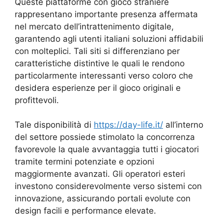
Queste piattaforme con gioco straniere
rappresentano importante presenza affermata
nel mercato dell’intrattenimento digitale,
garantendo agli utenti italiani soluzioni affidabili
con molteplici. Tali siti si differenziano per
caratteristiche distintive le quali le rendono
particolarmente interessanti verso coloro che
desidera esperienze per il gioco originali e
profittevoli.
Tale disponibilità di
https://day-life.it/
all’interno
del settore possiede stimolato la concorrenza
favorevole la quale avvantaggia tutti i giocatori
tramite termini potenziate e opzioni
maggiormente avanzati. Gli operatori esteri
investono considerevolmente verso sistemi con
innovazione, assicurando portali evolute con
design facili e performance elevate.