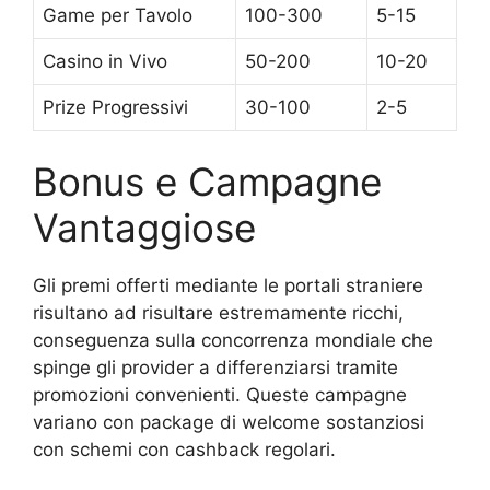
Game per Tavolo
100-300
5-15
Casino in Vivo
50-200
10-20
Prize Progressivi
30-100
2-5
Bonus e Campagne
Vantaggiose
Gli premi offerti mediante le portali straniere
risultano ad risultare estremamente ricchi,
conseguenza sulla concorrenza mondiale che
spinge gli provider a differenziarsi tramite
promozioni convenienti. Queste campagne
variano con package di welcome sostanziosi
con schemi con cashback regolari.