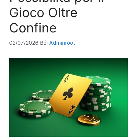
Gioco Oltre
Confine
02/07/2026
Bởi
Adminroot