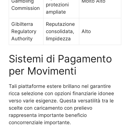
Gambling
Molto Alto
protezioni
Commission
ampliate
Gibilterra
Reputazione
Regulatory
consolidata,
Alto
Authority
limpidezza
Sistemi di Pagamento
per Movimenti
Tali piattaforme estere brillano nel garantire
ricca selezione con opzioni finanziarie idonee
verso varie esigenze. Questa versatilità tra le
scelte con caricamento con prelievo
rappresenta importante beneficio
concorrenziale importante.