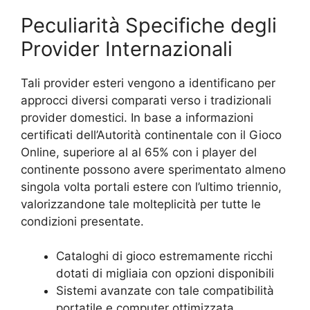
Peculiarità Specifiche degli
Provider Internazionali
Tali provider esteri vengono a identificano per
approcci diversi comparati verso i tradizionali
provider domestici. In base a informazioni
certificati dell’Autorità continentale con il Gioco
Online, superiore al al 65% con i player del
continente possono avere sperimentato almeno
singola volta portali estere con l’ultimo triennio,
valorizzandone tale molteplicità per tutte le
condizioni presentate.
Cataloghi di gioco estremamente ricchi
dotati di migliaia con opzioni disponibili
Sistemi avanzate con tale compatibilità
portatile e computer ottimizzata