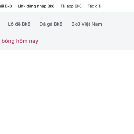
ãi Bk8
Link đăng nhập Bk8
Tải app Bk8
Tác giả
Lô đề Bk8
Đá gà Bk8
Bk8 Việt Nam
 bóng hôm nay