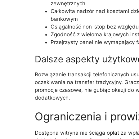
zewnętrznych
Całkowita nadzór nad kosztami dz
bankowym
Osiągalność non-stop bez względu
Zgodność z wieloma krajowych inst
Przejrzysty panel nie wymagający 
Dalsze aspekty użytkow
Rozwiązanie transakcji telefonicznych u
oczekiwania na transfer tradycyjny. Gra
promocje czasowe, nie gubiąc okazji do w
dodatkowych.
Ograniczenia i prowi
Dostępna witryna nie ściąga opłat za wpła