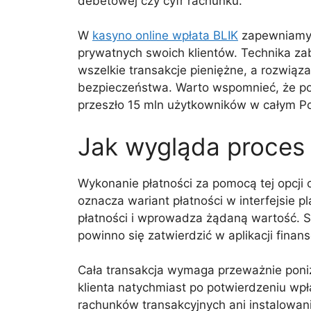
debetowej czy cyfr rachunku.
W
kasyno online wpłata BLIK
zapewniamy 
prywatnych swoich klientów. Technika z
wszelkie transakcje pieniężne, a rozwiąz
bezpieczeństwa. Warto wspomnieć, że po
przeszło 15 mln użytkowników w całym Pol
Jak wygląda proces
Wykonanie płatności za pomocą tej opcji 
oznacza wariant płatności w interfejsie p
płatności i wprowadza żądaną wartość. 
powinno się zatwierdzić w aplikacji fina
Cała transakcja wymaga przeważnie poniżej
klienta natychmiast po potwierdzeniu wpł
rachunków transakcyjnych ani instalowan