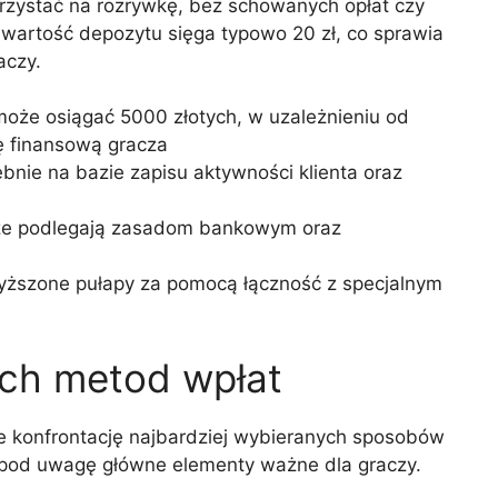
orzystać na rozrywkę, bez schowanych opłat czy
 wartość depozytu sięga typowo 20 zł, co sprawia
aczy.
oże osiągać 5000 złotych, w uzależnieniu od
ję finansową gracza
bnie na bazie zapisu aktywności klienta oraz
cze podlegają zasadom bankowym oraz
wyższone pułapy za pomocą łączność z specjalnym
ch metod wpłat
e konfrontację najbardziej wybieranych sposobów
c pod uwagę główne elementy ważne dla graczy.