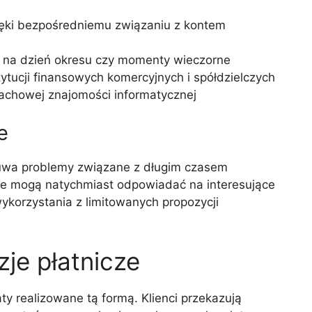
ięki bezpośredniemu związaniu z kontem
 na dzień okresu czy momenty wieczorne
ytucji finansowych komercyjnych i spółdzielczych
fachowej znajomości informatycznej
e
suwa problemy związane z długim czasem
cze mogą natychmiast odpowiadać na interesujące
ykorzystania z limitowanych propozycji
zje płatnicze
ty realizowane tą formą. Klienci przekazują