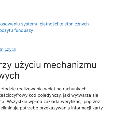
tosowaniu systemu płatności telefonicznych
epozytu funduszy
tniczych
przy użyciu mechanizmu
owych
etodzie realizowania wpłat na rachunkach
eściocyfrowy kod pojedynczy, jaki wytwarza się
ta. Wszystkie wpłata zakłada weryfikacji poprzez
 eliminuje potrzebę przekazywania informacji karty