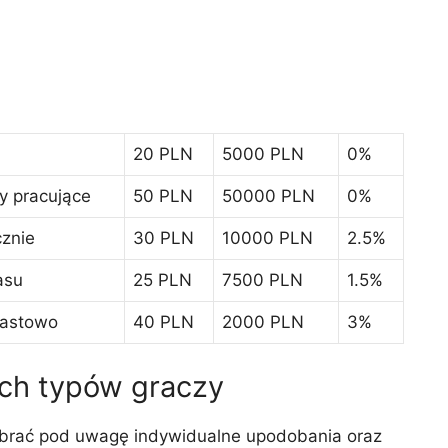
20 PLN
5000 PLN
0%
y pracujące
50 PLN
50000 PLN
0%
cznie
30 PLN
10000 PLN
2.5%
asu
25 PLN
7500 PLN
1.5%
iastowo
40 PLN
2000 PLN
3%
ch typów graczy
n brać pod uwagę indywidualne upodobania oraz