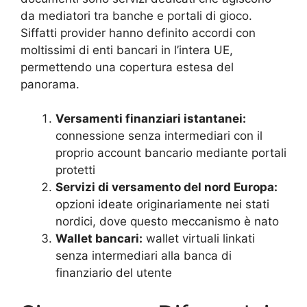
da mediatori tra banche e portali di gioco.
Siffatti provider hanno definito accordi con
moltissimi di enti bancari in l’intera UE,
permettendo una copertura estesa del
panorama.
Versamenti finanziari istantanei:
connessione senza intermediari con il
proprio account bancario mediante portali
protetti
Servizi di versamento del nord Europa:
opzioni ideate originariamente nei stati
nordici, dove questo meccanismo è nato
Wallet bancari:
wallet virtuali linkati
senza intermediari alla banca di
finanziario del utente