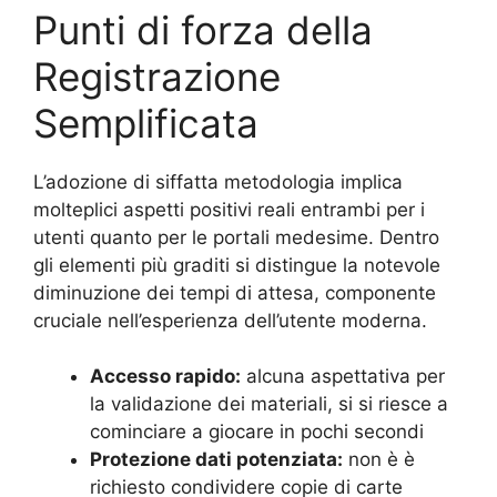
Punti di forza della
Registrazione
Semplificata
L’adozione di siffatta metodologia implica
molteplici aspetti positivi reali entrambi per i
utenti quanto per le portali medesime. Dentro
gli elementi più graditi si distingue la notevole
diminuzione dei tempi di attesa, componente
cruciale nell’esperienza dell’utente moderna.
Accesso rapido:
alcuna aspettativa per
la validazione dei materiali, si si riesce a
cominciare a giocare in pochi secondi
Protezione dati potenziata:
non è è
richiesto condividere copie di carte