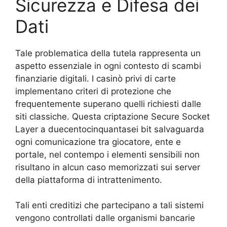
Sicurezza e Difesa dei
Dati
Tale problematica della tutela rappresenta un
aspetto essenziale in ogni contesto di scambi
finanziarie digitali. I casinò privi di carte
implementano criteri di protezione che
frequentemente superano quelli richiesti dalle
siti classiche. Questa criptazione Secure Socket
Layer a duecentocinquantasei bit salvaguarda
ogni comunicazione tra giocatore, ente e
portale, nel contempo i elementi sensibili non
risultano in alcun caso memorizzati sui server
della piattaforma di intrattenimento.
Tali enti creditizi che partecipano a tali sistemi
vengono controllati dalle organismi bancarie