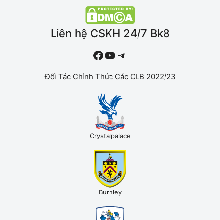
Liên hệ CSKH 24/7 Bk8
#
YouTube
Telegram
Đối Tác Chính Thức Các CLB 2022/23
Crystalpalace
Burnley