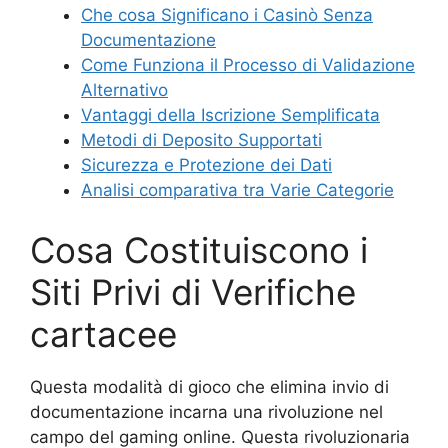
Che cosa Significano i Casinò Senza
Documentazione
Come Funziona il Processo di Validazione
Alternativo
Vantaggi della Iscrizione Semplificata
Metodi di Deposito Supportati
Sicurezza e Protezione dei Dati
Analisi comparativa tra Varie Categorie
Cosa Costituiscono i
Siti Privi di Verifiche
cartacee
Questa modalità di gioco che elimina invio di
documentazione incarna una rivoluzione nel
campo del gaming online. Questa rivoluzionaria