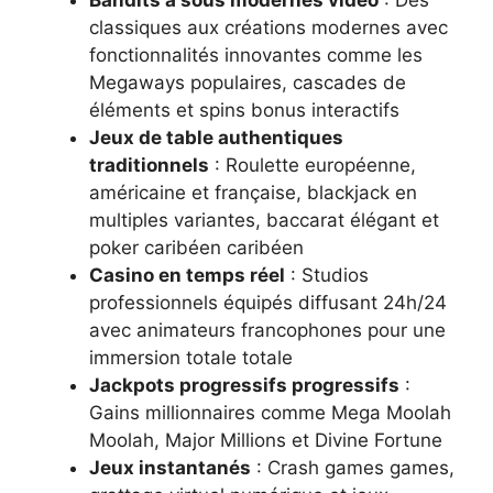
Bandits à sous modernes vidéo
: Des
classiques aux créations modernes avec
fonctionnalités innovantes comme les
Megaways populaires, cascades de
éléments et spins bonus interactifs
Jeux de table authentiques
traditionnels
: Roulette européenne,
américaine et française, blackjack en
multiples variantes, baccarat élégant et
poker caribéen caribéen
Casino en temps réel
: Studios
professionnels équipés diffusant 24h/24
avec animateurs francophones pour une
immersion totale totale
Jackpots progressifs progressifs
:
Gains millionnaires comme Mega Moolah
Moolah, Major Millions et Divine Fortune
Jeux instantanés
: Crash games games,