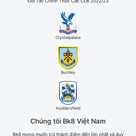
Đối Tác Chính Thức Các CLB 2022/23
Crystalpalace
Burnley
Huddersfield
Chúng tôi Bk8 Việt Nam
Bk8 mong muốn trở thành điểm đến lớn nhất và duy