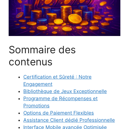
Sommaire des
contenus
Certification et Sûreté : Notre
Engagement
Bibliothèque de Jeux Exceptionnelle
Programme de Récompenses et
Promotions
Options de Paiement Flexibles
Assistance Client dédié Professionnelle
Interface Mobile avancée Optimisée