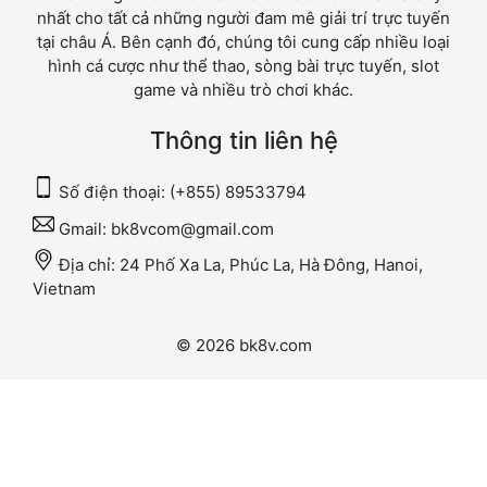
nhất cho tất cả những người đam mê giải trí trực tuyến
tại châu Á. Bên cạnh đó, chúng tôi cung cấp nhiều loại
hình cá cược như thể thao, sòng bài trực tuyến, slot
game và nhiều trò chơi khác.
Thông tin liên hệ
Số điện thoại:
(+855) 89533794
Gmail:
bk8vcom@gmail.com
Địa chỉ:
24 Phố Xa La, Phúc La, Hà Đông, Hanoi,
Vietnam
© 2026 bk8v.com