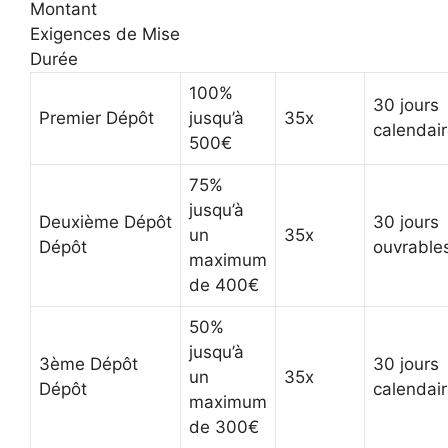
Montant
Exigences de Mise
Durée
100%
30 jours
Premier Dépôt
jusqu’à
35x
calendai
500€
75%
jusqu’à
Deuxième Dépôt
30 jours
un
35x
Dépôt
ouvrable
maximum
de 400€
50%
jusqu’à
3ème Dépôt
30 jours
un
35x
Dépôt
calendai
maximum
de 300€