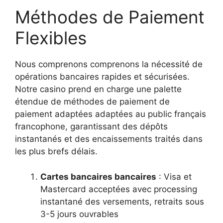
Méthodes de Paiement
Flexibles
Nous comprenons comprenons la nécessité de
opérations bancaires rapides et sécurisées.
Notre casino prend en charge une palette
étendue de méthodes de paiement de
paiement adaptées adaptées au public français
francophone, garantissant des dépôts
instantanés et des encaissements traités dans
les plus brefs délais.
Cartes bancaires bancaires
: Visa et
Mastercard acceptées avec processing
instantané des versements, retraits sous
3-5 jours ouvrables