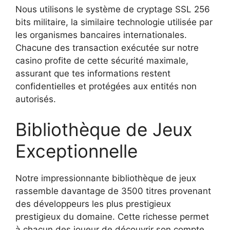
Nous utilisons le système de cryptage SSL 256
bits militaire, la similaire technologie utilisée par
les organismes bancaires internationales.
Chacune des transaction exécutée sur notre
casino profite de cette sécurité maximale,
assurant que tes informations restent
confidentielles et protégées aux entités non
autorisés.
Bibliothèque de Jeux
Exceptionnelle
Notre impressionnante bibliothèque de jeux
rassemble davantage de 3500 titres provenant
des développeurs les plus prestigieux
prestigieux du domaine. Cette richesse permet
à chacun des joueur de découvrir son compte,