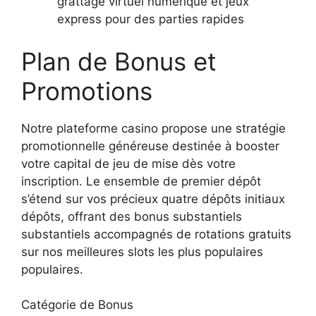
grattage virtuel numérique et jeux
express pour des parties rapides
Plan de Bonus et
Promotions
Notre plateforme casino propose une stratégie
promotionnelle généreuse destinée à booster
votre capital de jeu de mise dès votre
inscription. Le ensemble de premier dépôt
s’étend sur vos précieux quatre dépôts initiaux
dépôts, offrant des bonus substantiels
substantiels accompagnés de rotations gratuits
sur nos meilleures slots les plus populaires
populaires.
Catégorie de Bonus