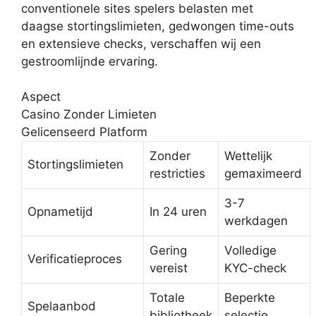
conventionele sites spelers belasten met
daagse stortingslimieten, gedwongen time-outs
en extensieve checks, verschaffen wij een
gestroomlijnde ervaring.
Aspect
Casino Zonder Limieten
Gelicenseerd Platform
Zonder
Wettelijk
Stortingslimieten
restricties
gemaximeerd
3-7
Opnametijd
In 24 uren
werkdagen
Gering
Volledige
Verificatieproces
vereist
KYC-check
Totale
Beperkte
Spelaanbod
bibliotheek
selectie