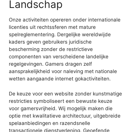
Landschap
Onze activiteiten opereren onder internationale
licenties uit rechtssferen met mature
spelreglementering. Dergelijke wereldwijde
kaders geven gebruikers juridische
bescherming zonder de restrictieve
componenten van verscheidene landelijke
regelgevingen. Gamers dragen zelf
aansprakelijkheid voor naleving met nationale
wetten aangaande internet gokactiviteiten.
De keuze voor een website zonder kunstmatige
restricties symboliseert een bewuste keuze
voor gamersvrijheid. Wij mogelijk maken die
optie met kwalitatieve architectuur, uitgebreide
spelaanbiedingen en razendsnelle
transactionele dienstverlening. Geoefende