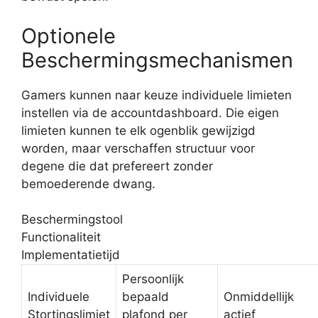
Optionele
Beschermingsmechanismen
Gamers kunnen naar keuze individuele limieten
instellen via de accountdashboard. Die eigen
limieten kunnen te elk ogenblik gewijzigd
worden, maar verschaffen structuur voor
degene die dat prefereert zonder
bemoederende dwang.
Beschermingstool
Functionaliteit
Implementatietijd
Persoonlijk
Individuele
bepaald
Onmiddellijk
Stortingslimiet
plafond per
actief