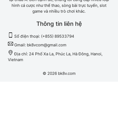
hình cá cược như thể thao, sòng bài trực tuyến, slot
game và nhiều trò chơi khác.
Thông tin liên hệ
Số điện thoại:
(+855) 89533794
Gmail:
bk8vcom@gmail.com
Địa chỉ:
24 Phố Xa La, Phúc La, Hà Đông, Hanoi,
Vietnam
© 2026 bk8v.com