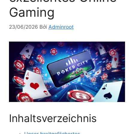
Gaming
23/06/2026
Bởi
Adminroot
Inhaltsverzeichnis
Unser breitgefächertes