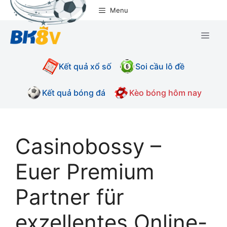
Chuyển
Menu
đến
nội
Men
dung
Kết quả xổ số
Soi cầu lô đề
Kết quả bóng đá
Kèo bóng hôm nay
Casinobossy –
Euer Premium
Partner für
exzellentes Online-