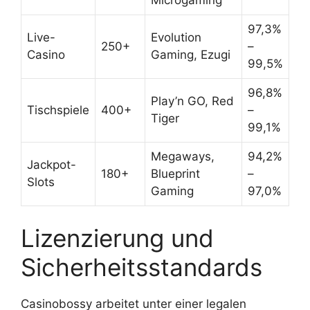
97,3%
Live-
Evolution
250+
–
Casino
Gaming, Ezugi
99,5%
96,8%
Play’n GO, Red
Tischspiele
400+
–
Tiger
99,1%
Megaways,
94,2%
Jackpot-
180+
Blueprint
–
Slots
Gaming
97,0%
Lizenzierung und
Sicherheitsstandards
Casinobossy arbeitet unter einer legalen