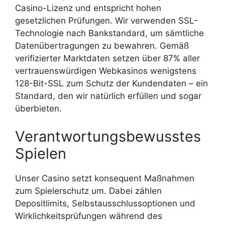
Casino-Lizenz und entspricht hohen
gesetzlichen Prüfungen. Wir verwenden SSL-
Technologie nach Bankstandard, um sämtliche
Datenübertragungen zu bewahren. Gemäß
verifizierter Marktdaten setzen über 87% aller
vertrauenswürdigen Webkasinos wenigstens
128-Bit-SSL zum Schutz der Kundendaten – ein
Standard, den wir natürlich erfüllen und sogar
überbieten.
Verantwortungsbewusstes
Spielen
Unser Casino setzt konsequent Maßnahmen
zum Spielerschutz um. Dabei zählen
Depositlimits, Selbstausschlussoptionen und
Wirklichkeitsprüfungen während des