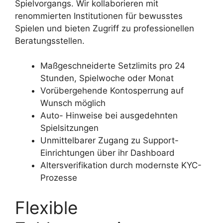
Spielvorgangs. Wir kollaborieren mit
renommierten Institutionen für bewusstes
Spielen und bieten Zugriff zu professionellen
Beratungsstellen.
Maßgeschneiderte Setzlimits pro 24
Stunden, Spielwoche oder Monat
Vorübergehende Kontosperrung auf
Wunsch möglich
Auto- Hinweise bei ausgedehnten
Spielsitzungen
Unmittelbarer Zugang zu Support-
Einrichtungen über ihr Dashboard
Altersverifikation durch modernste KYC-
Prozesse
Flexible