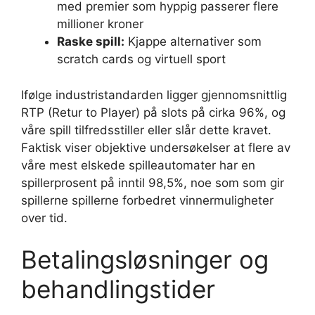
med premier som hyppig passerer flere
millioner kroner
Raske spill:
Kjappe alternativer som
scratch cards og virtuell sport
Ifølge industristandarden ligger gjennomsnittlig
RTP (Retur to Player) på slots på cirka 96%, og
våre spill tilfredsstiller eller slår dette kravet.
Faktisk viser objektive undersøkelser at flere av
våre mest elskede spilleautomater har en
spillerprosent på inntil 98,5%, noe som som gir
spillerne spillerne forbedret vinnermuligheter
over tid.
Betalingsløsninger og
behandlingstider