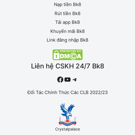
Nạp tiền Bk8
Rút tiền Bk8
Tải app Bk8
Khuyến mãi Bk8
Link đăng nhập Bk8
Liên hệ CSKH 24/7 Bk8
#
YouTube
Telegram
Đối Tác Chính Thức Các CLB 2022/23
Crystalpalace