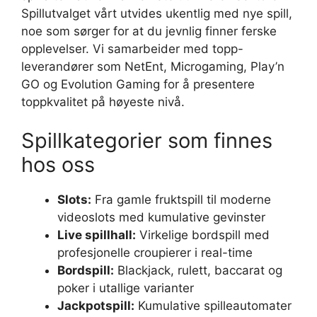
Spillutvalget vårt utvides ukentlig med nye spill,
noe som sørger for at du jevnlig finner ferske
opplevelser. Vi samarbeider med topp-
leverandører som NetEnt, Microgaming, Play’n
GO og Evolution Gaming for å presentere
toppkvalitet på høyeste nivå.
Spillkategorier som finnes
hos oss
Slots:
Fra gamle fruktspill til moderne
videoslots med kumulative gevinster
Live spillhall:
Virkelige bordspill med
profesjonelle croupierer i real-time
Bordspill:
Blackjack, rulett, baccarat og
poker i utallige varianter
Jackpotspill:
Kumulative spilleautomater