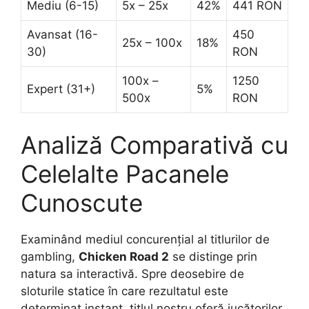
Mediu (6-15)
5x – 25x
42%
441 RON
Avansat (16-
450
25x – 100x
18%
30)
RON
100x –
1250
Expert (31+)
5%
500x
RON
Analiză Comparativă cu
Celelalte Pacanele
Cunoscute
Examinând mediul concurențial al titlurilor de
gambling,
Chicken Road 2
se distinge prin
natura sa interactivă. Spre deosebire de
sloturile statice în care rezultatul este
determinat instant, titlul nostru oferă jucătorilor