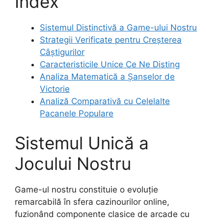
Index
Sistemul Distinctivă a Game-ului Nostru
Strategii Verificate pentru Creșterea
Câștigurilor
Caracteristicile Unice Ce Ne Disting
Analiza Matematică a Șanselor de
Victorie
Analiză Comparativă cu Celelalte
Pacanele Populare
Sistemul Unică a
Jocului Nostru
Game-ul nostru constituie o evoluție
remarcabilă în sfera cazinourilor online,
fuzionând componente clasice de arcade cu