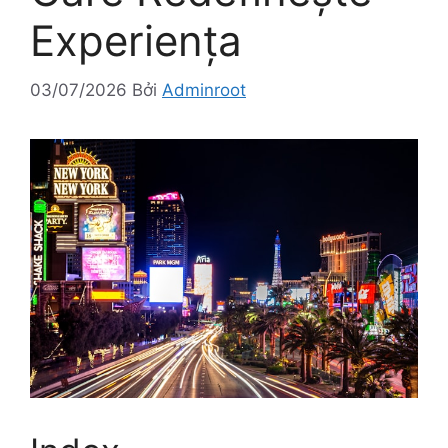
Experiența
03/07/2026
Bởi
Adminroot