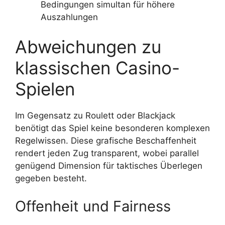
Bedingungen simultan für höhere
Auszahlungen
Abweichungen zu
klassischen Casino-
Spielen
Im Gegensatz zu Roulett oder Blackjack
benötigt das Spiel keine besonderen komplexen
Regelwissen. Diese grafische Beschaffenheit
rendert jeden Zug transparent, wobei parallel
genügend Dimension für taktisches Überlegen
gegeben besteht.
Offenheit und Fairness