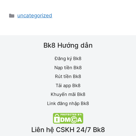
Danh
uncategorized
mục
Bk8 Hướng dẫn
Đăng ký Bk8
Nạp tiền Bk8
Rút tiền Bk8
Tải app Bk8
Khuyến mãi Bk8
Link đăng nhập Bk8
Liên hệ CSKH 24/7 Bk8