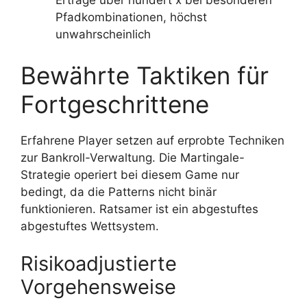
Erträge über hundert x bei besonderen
Pfadkombinationen, höchst
unwahrscheinlich
Bewährte Taktiken für
Fortgeschrittene
Erfahrene Player setzen auf erprobte Techniken
zur Bankroll-Verwaltung. Die Martingale-
Strategie operiert bei diesem Game nur
bedingt, da die Patterns nicht binär
funktionieren. Ratsamer ist ein abgestuftes
abgestuftes Wettsystem.
Risikoadjustierte
Vorgehensweise