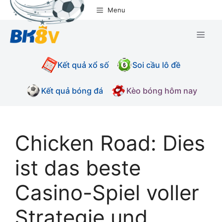
Chuyển
Menu
đến
nội
Men
dung
Kết quả xổ số
Soi cầu lô đề
Kết quả bóng đá
Kèo bóng hôm nay
Chicken Road: Dies
ist das beste
Casino-Spiel voller
Strategie und