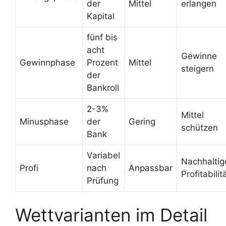
der
Mittel
erlangen
Kapital
fünf bis
acht
Gewinne
Gewinnphase
Prozent
Mittel
steigern
der
Bankroll
2-3%
Mittel
Minusphase
der
Gering
schützen
Bank
Variabel
Nachhaltig
Profi
nach
Anpassbar
Profitabilit
Prüfung
Wettvarianten im Detail