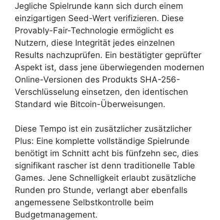
Jegliche Spielrunde kann sich durch einem
einzigartigen Seed-Wert verifizieren. Diese
Provably-Fair-Technologie ermöglicht es
Nutzern, diese Integrität jedes einzelnen
Results nachzuprüfen. Ein bestätigter geprüfter
Aspekt ist, dass jene überwiegenden modernen
Online-Versionen des Produkts SHA-256-
Verschlüsselung einsetzen, den identischen
Standard wie Bitcoin-Überweisungen.
Diese Tempo ist ein zusätzlicher zusätzlicher
Plus: Eine komplette vollständige Spielrunde
benötigt im Schnitt acht bis fünfzehn sec, dies
signifikant rascher ist denn traditionelle Table
Games. Jene Schnelligkeit erlaubt zusätzliche
Runden pro Stunde, verlangt aber ebenfalls
angemessene Selbstkontrolle beim
Budgetmanagement.