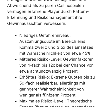
Abweichend als zu puren Casinospielen
vermögen erfahrene Player durch Pattern-
Erkennung und Risikomanagement ihre
Gewinnaussichten verbessern.
Niedriges Gefahrenniveau:
Auszahlungsquote im Bereich eins
Komma zwei x und 3,5x des Einsatzes
mit Wahrscheinlichkeit von etwa 45%
Mittleres Risiko-Level: Gewinnfaktoren
von 4-fach bis 12x bei der Chance von
etwa achtundzwanzig Prozent
Erhöhtes Risiko: Extreme Quoten bis zu
50-fach realisierbar, allerdings mit
geringerer Wahrscheinlichkeit von
weniger als fünfzehn Prozent
Maximales Risiko-Level: Theoretische