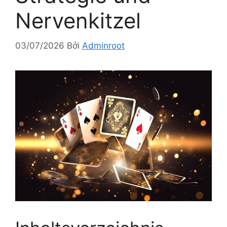
Nervenkitzel
03/07/2026
Bởi
Adminroot