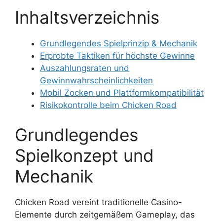
Inhaltsverzeichnis
Grundlegendes Spielprinzip & Mechanik
Erprobte Taktiken für höchste Gewinne
Auszahlungsraten und
Gewinnwahrscheinlichkeiten
Mobil Zocken und Plattformkompatibilität
Risikokontrolle beim Chicken Road
Grundlegendes
Spielkonzept und
Mechanik
Chicken Road vereint traditionelle Casino-
Elemente durch zeitgemäßem Gameplay, das