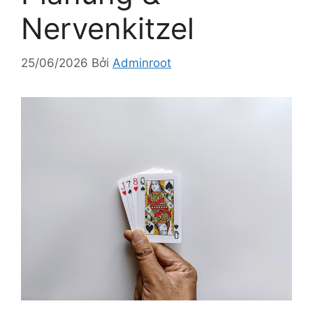
Nervenkitzel
25/06/2026
Bởi
Adminroot