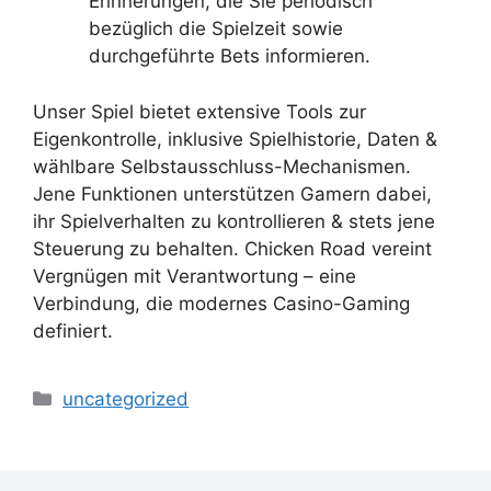
Erinnerungen, die Sie periodisch
bezüglich die Spielzeit sowie
durchgeführte Bets informieren.
Unser Spiel bietet extensive Tools zur
Eigenkontrolle, inklusive Spielhistorie, Daten &
wählbare Selbstausschluss-Mechanismen.
Jene Funktionen unterstützen Gamern dabei,
ihr Spielverhalten zu kontrollieren & stets jene
Steuerung zu behalten. Chicken Road vereint
Vergnügen mit Verantwortung – eine
Verbindung, die modernes Casino-Gaming
definiert.
Danh
uncategorized
mục