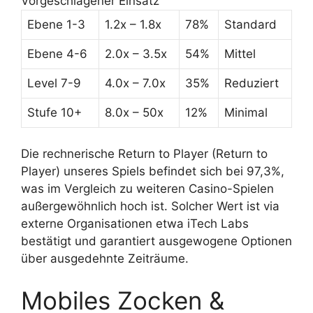
Vorgeschlagener Einsatz
Ebene 1-3
1.2x – 1.8x
78%
Standard
Ebene 4-6
2.0x – 3.5x
54%
Mittel
Level 7-9
4.0x – 7.0x
35%
Reduziert
Stufe 10+
8.0x – 50x
12%
Minimal
Die rechnerische Return to Player (Return to
Player) unseres Spiels befindet sich bei 97,3%,
was im Vergleich zu weiteren Casino-Spielen
außergewöhnlich hoch ist. Solcher Wert ist via
externe Organisationen etwa iTech Labs
bestätigt und garantiert ausgewogene Optionen
über ausgedehnte Zeiträume.
Mobiles Zocken &