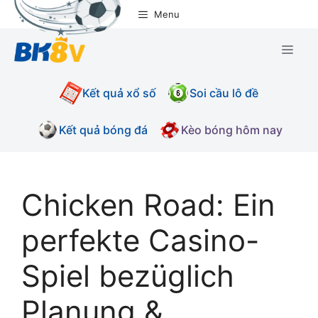
Chuyển
Menu
đến
nội
Men
dung
Kết quả xổ số
Soi cầu lô đề
Kết quả bóng đá
Kèo bóng hôm nay
Chicken Road: Ein
perfekte Casino-
Spiel bezüglich
Planung &