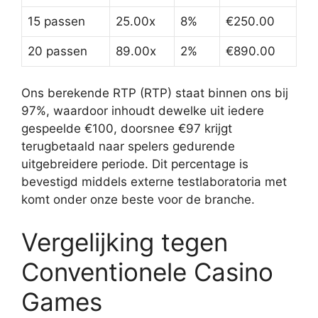
15 passen
25.00x
8%
€250.00
20 passen
89.00x
2%
€890.00
Ons berekende RTP (RTP) staat binnen ons bij
97%, waardoor inhoudt dewelke uit iedere
gespeelde €100, doorsnee €97 krijgt
terugbetaald naar spelers gedurende
uitgebreidere periode. Dit percentage is
bevestigd middels externe testlaboratoria met
komt onder onze beste voor de branche.
Vergelijking tegen
Conventionele Casino
Games