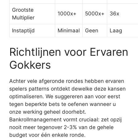
Grootste
1000x+
5000x+
36x
Multiplier
Instaptijd
Minimaal
Geen
Laag
Richtlijnen voor Ervaren
Gokkers
Achter vele afgeronde rondes hebben ervaren
spelers patterns ontdekt dewelke deze kansen
optimaliseren. We suggereren aan voor eerst
tegen beperkte bets te oefenen wanneer u
onze werking geheel doorhebt.
Bankrollmanagement vormt cruciaal: zet opzij
nooit meer tegenover 2-3% van de gehele
budget voor één enkele ronde.