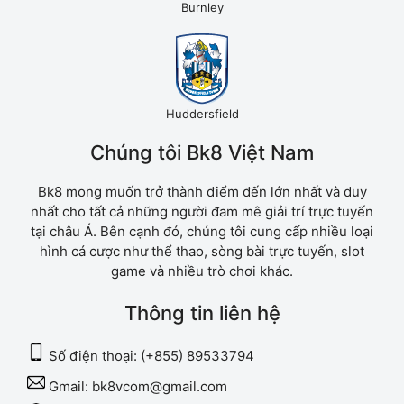
Burnley
Huddersfield
Chúng tôi Bk8 Việt Nam
Bk8 mong muốn trở thành điểm đến lớn nhất và duy
nhất cho tất cả những người đam mê giải trí trực tuyến
tại châu Á. Bên cạnh đó, chúng tôi cung cấp nhiều loại
hình cá cược như thể thao, sòng bài trực tuyến, slot
game và nhiều trò chơi khác.
Thông tin liên hệ
Số điện thoại:
(+855) 89533794
Gmail:
bk8vcom@gmail.com