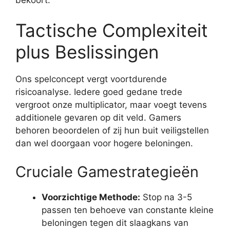
Tactische Complexiteit
plus Beslissingen
Ons spelconcept vergt voortdurende
risicoanalyse. Iedere goed gedane trede
vergroot onze multiplicator, maar voegt tevens
additionele gevaren op dit veld. Gamers
behoren beoordelen of zij hun buit veiligstellen
dan wel doorgaan voor hogere beloningen.
Cruciale Gamestrategieën
Voorzichtige Methode:
Stop na 3-5
passen ten behoeve van constante kleine
beloningen tegen dit slaagkans van