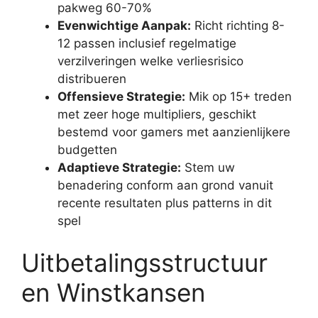
pakweg 60-70%
Evenwichtige Aanpak:
Richt richting 8-
12 passen inclusief regelmatige
verzilveringen welke verliesrisico
distribueren
Offensieve Strategie:
Mik op 15+ treden
met zeer hoge multipliers, geschikt
bestemd voor gamers met aanzienlijkere
budgetten
Adaptieve Strategie:
Stem uw
benadering conform aan grond vanuit
recente resultaten plus patterns in dit
spel
Uitbetalingsstructuur
en Winstkansen