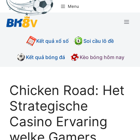
Chuyển
Menu
đến
nội
Men
dung
Kết quả xổ số
Soi cầu lô đề
Kết quả bóng đá
Kèo bóng hôm nay
Chicken Road: Het
Strategische
Casino Ervaring
welke Gamers