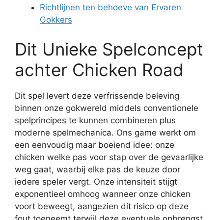
Richtlijnen ten behoeve van Ervaren
Gokkers
Dit Unieke Spelconcept
achter Chicken Road
Dit spel levert deze verfrissende beleving
binnen onze gokwereld middels conventionele
spelprincipes te kunnen combineren plus
moderne spelmechanica. Ons game werkt om
een eenvoudig maar boeiend idee: onze
chicken welke pas voor stap over de gevaarlijke
weg gaat, waarbij elke pas de keuze door
iedere speler vergt. Onze intensiteit stijgt
exponentieel omhoog wanneer onze chicken
voort beweegt, aangezien dit risico op deze
fout toeneemt terwijl deze eventuele opbrengst