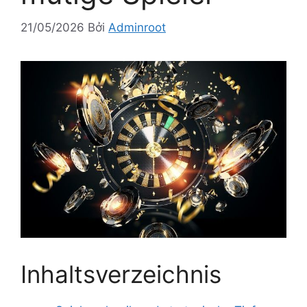
21/05/2026
Bởi
Adminroot
Inhaltsverzeichnis