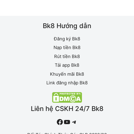
mục
Bk8 Hướng dẫn
Đăng ký Bk8
Nạp tiền Bk8
Rút tiền Bk8
Tải app Bk8
Khuyến mãi Bk8
Link đăng nhập Bk8
Liên hệ CSKH 24/7 Bk8
#
YouTube
Telegram