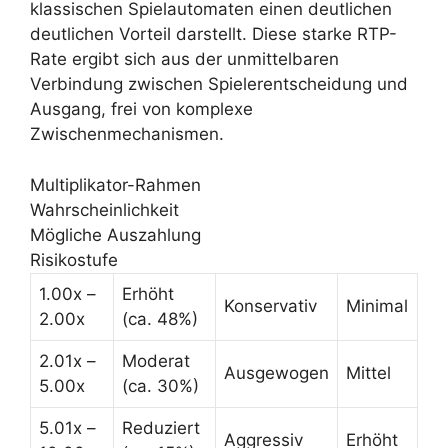
klassischen Spielautomaten einen deutlichen
deutlichen Vorteil darstellt. Diese starke RTP-
Rate ergibt sich aus der unmittelbaren
Verbindung zwischen Spielerentscheidung und
Ausgang, frei von komplexe
Zwischenmechanismen.
Multiplikator-Rahmen
Wahrscheinlichkeit
Mögliche Auszahlung
Risikostufe
1.00x –
Erhöht
Konservativ
Minimal
2.00x
(ca. 48%)
2.01x –
Moderat
Ausgewogen
Mittel
5.00x
(ca. 30%)
5.01x –
Reduziert
Aggressiv
Erhöht