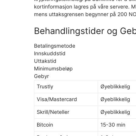
kortinformasjon lagres på våre servere. M
mens uttaksgrensen begynner på 200 NOK 
Behandlingstider og Geb
Betalingsmetode
Innskuddstid
Uttakstid
Minimumsbeløp
Gebyr
Trustly
Øyeblikkelig
Visa/Mastercard
Øyeblikkelig
Skrill/Neteller
Øyeblikkelig
Bitcoin
15-30 min