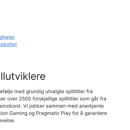
igheter
ibilitet
llutviklere
tefølje med grundig utvalgte spilltitler fra
r over 2500 forskjellige spilltitler som går fra
 casinobord. Vi jobber sammen med anerkjente
tion Gaming og Pragmatic Play for å garantere
evelse.