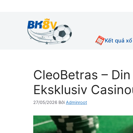
Chuyển
đến
nội
dung
Kết quả xổ
CleoBetras – Din 
Eksklusiv Casin
27/05/2026
Bởi
Adminroot