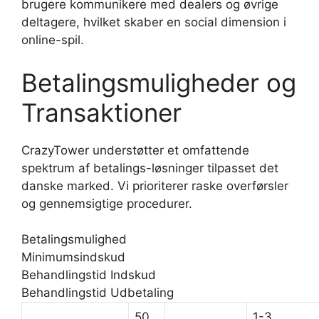
brugere kommunikere med dealers og øvrige
deltagere, hvilket skaber en social dimension i
online-spil.
Betalingsmuligheder og
Transaktioner
CrazyTower understøtter et omfattende
spektrum af betalings-løsninger tilpasset det
danske marked. Vi prioriterer raske overførsler
og gennemsigtige procedurer.
Betalingsmulighed
Minimumsindskud
Behandlingstid Indskud
Behandlingstid Udbetaling
50
1-3