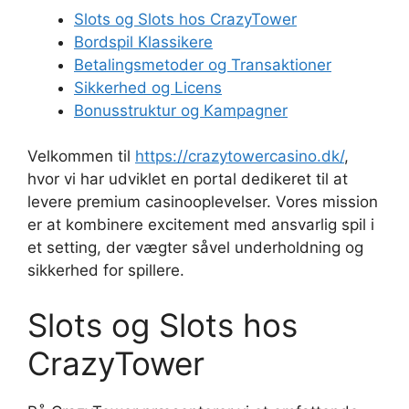
Slots og Slots hos CrazyTower
Bordspil Klassikere
Betalingsmetoder og Transaktioner
Sikkerhed og Licens
Bonusstruktur og Kampagner
Velkommen til
https://crazytowercasino.dk/
,
hvor vi har udviklet en portal dedikeret til at
levere premium casinooplevelser. Vores mission
er at kombinere excitement med ansvarlig spil i
et setting, der vægter såvel underholdning og
sikkerhed for spillere.
Slots og Slots hos
CrazyTower