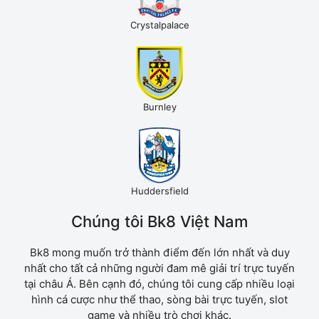
Crystalpalace
Burnley
Huddersfield
Chúng tôi Bk8 Việt Nam
Bk8 mong muốn trở thành điểm đến lớn nhất và duy
nhất cho tất cả những người đam mê giải trí trực tuyến
tại châu Á. Bên cạnh đó, chúng tôi cung cấp nhiều loại
hình cá cược như thể thao, sòng bài trực tuyến, slot
game và nhiều trò chơi khác.