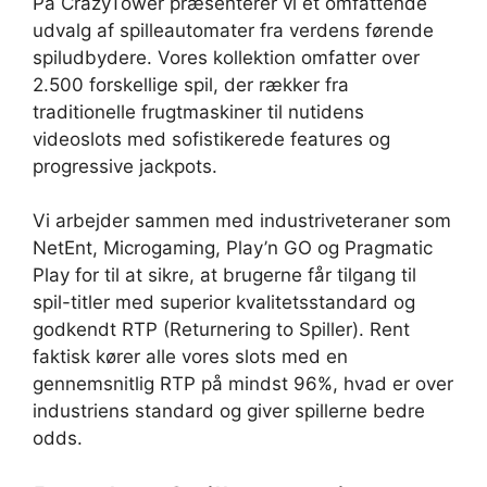
På CrazyTower præsenterer vi et omfattende
udvalg af spilleautomater fra verdens førende
spiludbydere. Vores kollektion omfatter over
2.500 forskellige spil, der rækker fra
traditionelle frugtmaskiner til nutidens
videoslots med sofistikerede features og
progressive jackpots.
Vi arbejder sammen med industriveteraner som
NetEnt, Microgaming, Play’n GO og Pragmatic
Play for til at sikre, at brugerne får tilgang til
spil-titler med superior kvalitetsstandard og
godkendt RTP (Returnering to Spiller). Rent
faktisk kører alle vores slots med en
gennemsnitlig RTP på mindst 96%, hvad er over
industriens standard og giver spillerne bedre
odds.