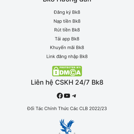
Đăng ký Bk8
Nạp tiền Bk8
Rút tiền Bk8
Tải app Bk8
Khuyến mãi Bk8
Link đăng nhập Bk8
Liên hệ CSKH 24/7 Bk8
#
YouTube
Telegram
Đối Tác Chính Thức Các CLB 2022/23