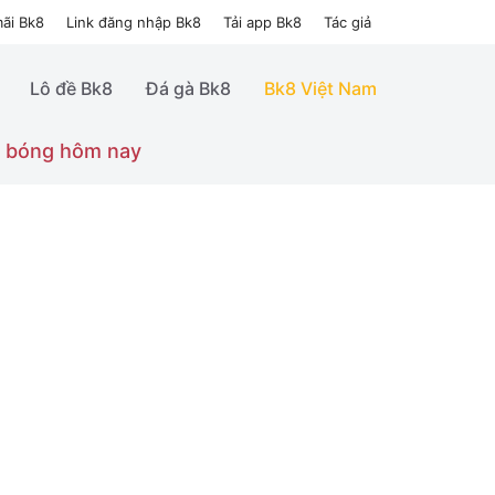
ãi Bk8
Link đăng nhập Bk8
Tải app Bk8
Tác giả
Lô đề Bk8
Đá gà Bk8
Bk8 Việt Nam
 bóng hôm nay