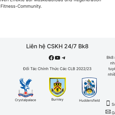
r Fitness-Community.
Liên hệ CSKH 24/7 Bk8
#
YouTube
Telegram
Bk8 
nh
Đối Tác Chính Thức Các CLB 2022/23
tuy
nhiề
Burnley
Crystalpalace
Huddersfield
Số
Gm