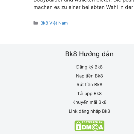
machen es zu einer beliebten Wahl in de
Danh
Bk8 Việt Nam
mục
Bk8 Hướng dẫn
Đăng ký Bk8
Nạp tiền Bk8
Rút tiền Bk8
Tải app Bk8
Khuyến mãi Bk8
Link đăng nhập Bk8