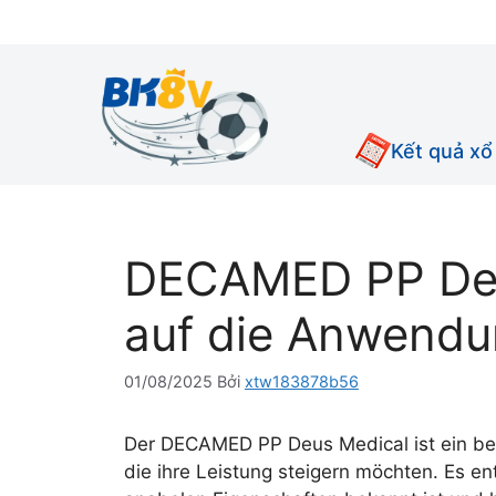
Chuyển
đến
nội
dung
Kết quả xổ
DECAMED PP Deus
auf die Anwendu
01/08/2025
Bởi
xtw183878b56
Der DECAMED PP Deus Medical ist ein bel
die ihre Leistung steigern möchten. Es en