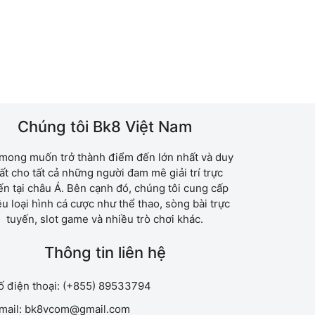
Chúng tôi Bk8 Việt Nam
mong muốn trở thành điểm đến lớn nhất và duy
ất cho tất cả những người đam mê giải trí trực
ến tại châu Á. Bên cạnh đó, chúng tôi cung cấp
u loại hình cá cược như thể thao, sòng bài trực
tuyến, slot game và nhiều trò chơi khác.
Thông tin liên hệ
 điện thoại:
(+855) 89533794
ail:
bk8vcom@gmail.com