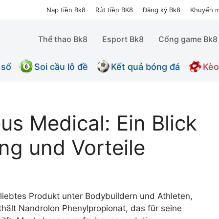
Nạp tiền Bk8
Rút tiền BK8
Đăng ký Bk8
Khuyến m
Thể thao Bk8
Esport Bk8
Cổng game Bk8
 số
Soi cầu lô đề
Kết quả bóng đá
Kèo
 Medical: Ein Blick
ng und Vorteile
iebtes Produkt unter Bodybuildern und Athleten,
thält Nandrolon Phenylpropionat, das für seine