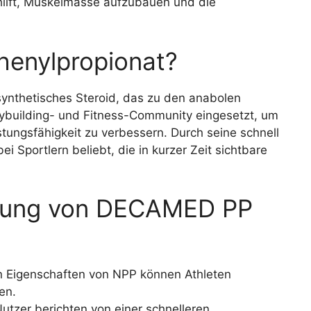
hilft, Muskelmasse aufzubauen und die
henylpropionat?
synthetisches Steroid, das zu den anabolen
odybuilding- und Fitness-Community eingesetzt, um
ungsfähigkeit zu verbessern. Durch seine schnell
i Sportlern beliebt, die in kurzer Zeit sichtbare
ndung von DECAMED PP
 Eigenschaften von NPP können Athleten
en.
utzer berichten von einer schnelleren