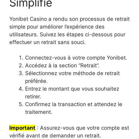
Simplifié
Yonibet Casino a rendu son processus de retrait
simple pour améliorer l’expérience des
utilisateurs. Suivez les étapes ci-dessous pour
effectuer un retrait sans souci.
Connectez-vous à votre compte Yonibet.
Accédez à la section “Retrait”.
Sélectionnez votre méthode de retrait
préférée.
Entrez le montant que vous souhaitez
retirer.
Confirmez la transaction et attendez le
traitement.
Important
: Assurez-vous que votre compte est
vérifié avant de demander un retrait.