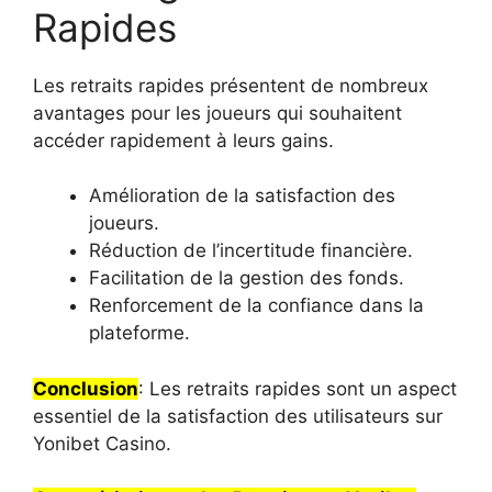
Rapides
Les retraits rapides présentent de nombreux
avantages pour les joueurs qui souhaitent
accéder rapidement à leurs gains.
Amélioration de la satisfaction des
joueurs.
Réduction de l’incertitude financière.
Facilitation de la gestion des fonds.
Renforcement de la confiance dans la
plateforme.
Conclusion
: Les retraits rapides sont un aspect
essentiel de la satisfaction des utilisateurs sur
Yonibet Casino.