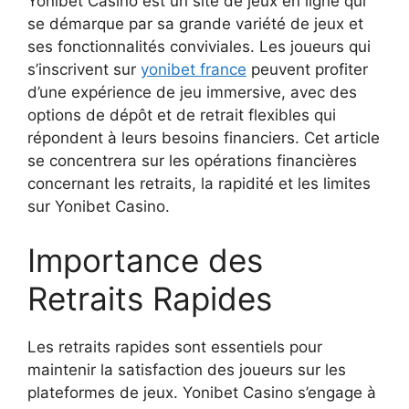
Yonibet Casino est un site de jeux en ligne qui
se démarque par sa grande variété de jeux et
ses fonctionnalités conviviales. Les joueurs qui
s’inscrivent sur
yonibet france
peuvent profiter
d’une expérience de jeu immersive, avec des
options de dépôt et de retrait flexibles qui
répondent à leurs besoins financiers. Cet article
se concentrera sur les opérations financières
concernant les retraits, la rapidité et les limites
sur Yonibet Casino.
Importance des
Retraits Rapides
Les retraits rapides sont essentiels pour
maintenir la satisfaction des joueurs sur les
plateformes de jeux. Yonibet Casino s’engage à