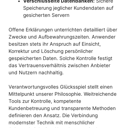
Verschlüsselte Datenbanken:
Sichere
Speicherung jeglicher Kundendaten auf
gesicherten Servern
Offene Erklärungen unterrichten detailliert über
Zwecke und Aufbewahrungszeiten. Anwender
besitzen stets ihr Anspruch auf Einsicht,
Korrektur und Löschung persönlicher
gespeicherten Daten. Solche Kontrolle festigt
das Vertrauensverhältnis zwischen Anbieter
und Nutzern nachhaltig.
Verantwortungsvolles Glücksspiel stellt einen
Mittelpunkt unserer Philosophie. Weitreichende
Tools zur Kontrolle, kompetente
Kundenbetreuung und transparente Methoden
definieren den Ansatz. Die Verbindung
modernster Technik mit menschlicher