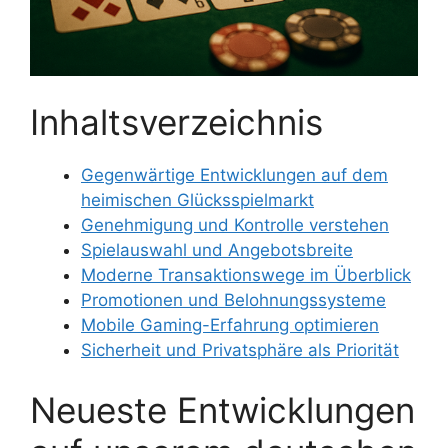
Inhaltsverzeichnis
Gegenwärtige Entwicklungen auf dem
heimischen Glücksspielmarkt
Genehmigung und Kontrolle verstehen
Spielauswahl und Angebotsbreite
Moderne Transaktionswege im Überblick
Promotionen und Belohnungssysteme
Mobile Gaming-Erfahrung optimieren
Sicherheit und Privatsphäre als Priorität
Neueste Entwicklungen