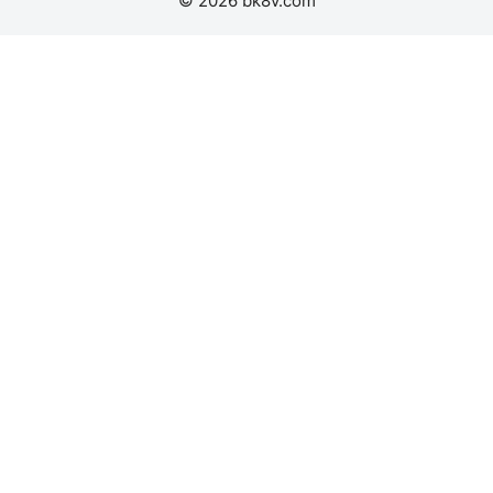
© 2026 bk8v.com