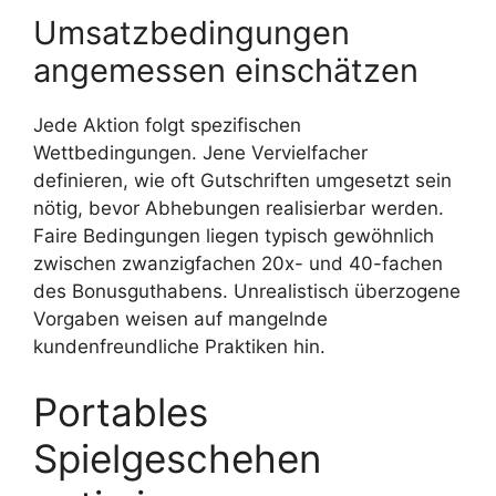
Umsatzbedingungen
angemessen einschätzen
Jede Aktion folgt spezifischen
Wettbedingungen. Jene Vervielfacher
definieren, wie oft Gutschriften umgesetzt sein
nötig, bevor Abhebungen realisierbar werden.
Faire Bedingungen liegen typisch gewöhnlich
zwischen zwanzigfachen 20x- und 40-fachen
des Bonusguthabens. Unrealistisch überzogene
Vorgaben weisen auf mangelnde
kundenfreundliche Praktiken hin.
Portables
Spielgeschehen