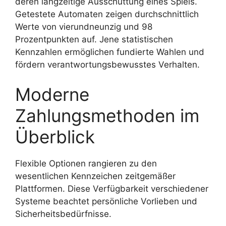
deren langzeitige Ausschüttung eines Spiels.
Getestete Automaten zeigen durchschnittlich
Werte von vierundneunzig und 98
Prozentpunkten auf. Jene statistischen
Kennzahlen ermöglichen fundierte Wahlen und
fördern verantwortungsbewusstes Verhalten.
Moderne
Zahlungsmethoden im
Überblick
Flexible Optionen rangieren zu den
wesentlichen Kennzeichen zeitgemäßer
Plattformen. Diese Verfügbarkeit verschiedener
Systeme beachtet persönliche Vorlieben und
Sicherheitsbedürfnisse.