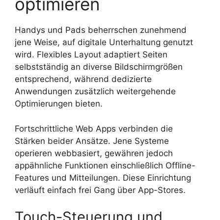
optimieren
Handys und Pads beherrschen zunehmend
jene Weise, auf digitale Unterhaltung genutzt
wird. Flexibles Layout adaptiert Seiten
selbstständig an diverse Bildschirmgrößen
entsprechend, während dedizierte
Anwendungen zusätzlich weitergehende
Optimierungen bieten.
Fortschrittliche Web Apps verbinden die
Stärken beider Ansätze. Jene Systeme
operieren webbasiert, gewähren jedoch
appähnliche Funktionen einschließlich Offline-
Features und Mitteilungen. Diese Einrichtung
verläuft einfach frei Gang über App-Stores.
Touch-Steuerung und