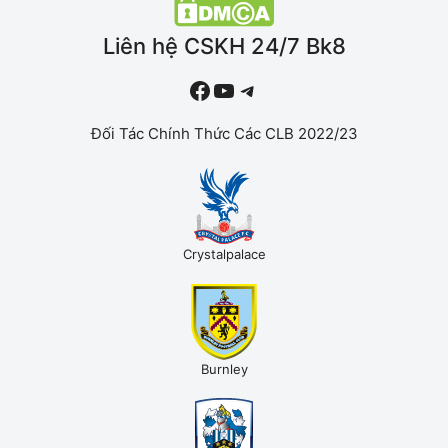
Liên hệ CSKH 24/7 Bk8
#
YouTube
Telegram
Đối Tác Chính Thức Các CLB 2022/23
Crystalpalace
Burnley