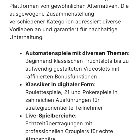
Plattformen von gewöhnlichen Alternativen. Die
ausgewogene Zusammenstellung
verschiedener Kategorien adressiert diverse
Vorlieben an und garantiert für nachhaltige
Unterhaltung.
Automatenspiele mit diversen Themen:
Beginnend klassischen Fruchtslots bis zu
aufwendig gestalteten Videoslots mit
raffinierten Bonusfunktionen
Klassiker in digitaler Form:
Roulettespiele, 21 und Pokerspiele in
zahlreichen Ausführungen für
strategieorientierte Teilnehmer
Live-Spielbereiche:
Echtzeitübertragungen mit
professionellen Croupiers für echte
Atmosphäre