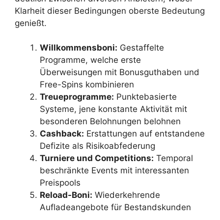
Klarheit dieser Bedingungen oberste Bedeutung
genießt.
Willkommensboni:
Gestaffelte
Programme, welche erste
Überweisungen mit Bonusguthaben und
Free-Spins kombinieren
Treueprogramme:
Punktebasierte
Systeme, jene konstante Aktivität mit
besonderen Belohnungen belohnen
Cashback:
Erstattungen auf entstandene
Defizite als Risikoabfederung
Turniere und Competitions:
Temporal
beschränkte Events mit interessanten
Preispools
Reload-Boni:
Wiederkehrende
Aufladeangebote für Bestandskunden