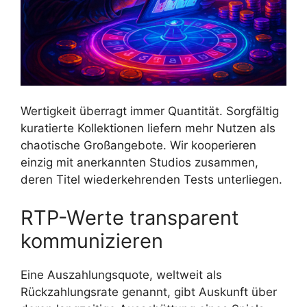
Wertigkeit überragt immer Quantität. Sorgfältig
kuratierte Kollektionen liefern mehr Nutzen als
chaotische Großangebote. Wir kooperieren
einzig mit anerkannten Studios zusammen,
deren Titel wiederkehrenden Tests unterliegen.
RTP-Werte transparent
kommunizieren
Eine Auszahlungsquote, weltweit als
Rückzahlungsrate genannt, gibt Auskunft über