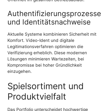
Authentifizierungsprozesse
und Identitätsnachweise
Aktuelle Systeme kombinieren Sicherheit mit
Komfort. Video-Ident und digitale
Legitimationsverfahren optimieren die
Verifizierung erheblich. Diese modernen
Lösungen minimieren Wartezeiten, bei
Kompromisse bei hoher Gründlichkeit
einzugehen.
Spielsortiment und
Produktvielfalt
Das Portfolio unterscheidet hochwertige