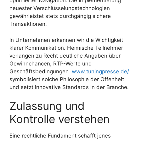
optimierter Navigation. Die Implementierung
neuester Verschlüsselungstechnologien
gewährleistet stets durchgängig sichere
Transaktionen.
In Unternehmen erkennen wir die Wichtigkeit
klarer Kommunikation. Heimische Teilnehmer
verlangen zu Recht deutliche Angaben über
Gewinnchancen, RTP-Werte und
Geschäftsbedingungen.
www.tuningpresse.de/
symbolisiert solche Philosophie der Offenheit
und setzt innovative Standards in der Branche.
Zulassung und
Kontrolle verstehen
Eine rechtliche Fundament schafft jenes