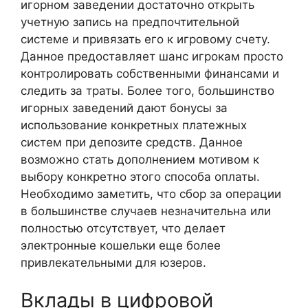
игорном заведении достаточно открыть
учетную запись на предпочтительной
системе и привязать его к игровому счету.
Данное предоставляет шанс игрокам просто
контролировать собственными финансами и
следить за траты. Более того, большинство
игорных заведений дают бонусы за
использование конкретных платежных
систем при депозите средств. Данное
возможно стать дополнением мотивом к
выбору конкретно этого способа оплаты.
Необходимо заметить, что сбор за операции
в большинстве случаев незначительна или
полностью отсутствует, что делает
электронные кошельки еще более
привлекательными для юзеров.
Вклады в цифровой