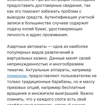
предоставить достоверные сведения, так
как это поможет избежать проблем с
выводом средств. Аутентификация учетной
записи в большинстве случаев содержит
подачу копий бумаг, удостоверяющих
личность и адрес проживания.
Азартные автоматы — одна из наиболее
популярных видов развлечений в
виртуальных казино. Данные манят своей
непринужденностью и многообразием
тематик. Актуальные аппараты, например
покердом
, предоставляют пользователям не
только традиционные барабаны, но и массу
призовых опций, например бесплатные
вращения и множители выигрышей. Важно
помнить, что у каждого слота есть свой