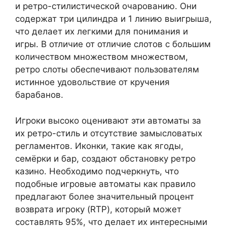
и ретро-стилистической очарованию. Они
содержат три цилиндра и 1 линию выигрыша,
что делает их легкими для понимания и
игры. В отличие от отличие слотов с большим
количеством множеством множеством,
ретро слоты обеспечивают пользователям
истинное удовольствие от кручения
барабанов.
Игроки высоко оценивают эти автоматы за
их ретро-стиль и отсутствие замысловатых
регламентов. Иконки, такие как ягоды,
семёрки и бар, создают обстановку ретро
казино. Необходимо подчеркнуть, что
подобные игровые автоматы как правило
предлагают более значительный процент
возврата игроку (RTP), который может
составлять 95%, что делает их интересными