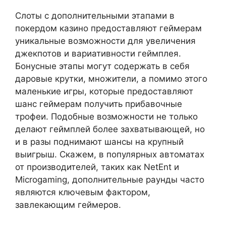
Слоты с дополнительными этапами в
покердом казино предоставляют геймерам
уникальные возможности для увеличения
джекпотов и вариативности геймплея.
Бонусные этапы могут содержать в себя
даровые крутки, множители, а помимо этого
маленькие игры, которые предоставляют
шанс геймерам получить прибавочные
трофеи. Подобные возможности не только
делают геймплей более захватывающей, но
и в разы поднимают шансы на крупный
выигрыш. Скажем, в популярных автоматах
от производителей, таких как NetEnt и
Microgaming, дополнительные раунды часто
являются ключевым фактором,
завлекающим геймеров.