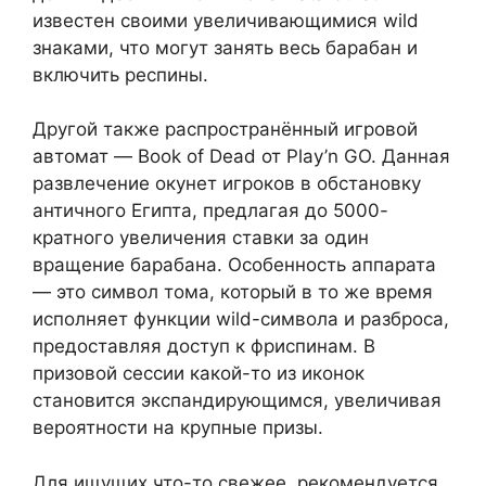
известен своими увеличивающимися wild
знаками, что могут занять весь барабан и
включить респины.
Другой также распространённый игровой
автомат — Book of Dead от Play’n GO. Данная
развлечение окунет игроков в обстановку
античного Египта, предлагая до 5000-
кратного увеличения ставки за один
вращение барабана. Особенность аппарата
— это символ тома, который в то же время
исполняет функции wild-символа и разброса,
предоставляя доступ к фриспинам. В
призовой сессии какой-то из иконок
становится экспандирующимся, увеличивая
вероятности на крупные призы.
Для ищущих что-то свежее, рекомендуется