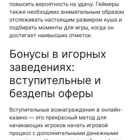
повысить вероятность на удачу. Геймеры
также необходимо внимательным образом
отслеживать настоящим размером куша и
подбирать моменты для игры, когда он
достигает наивысших отметок.
Бонусы в игорных
заведениях:
вступительные и
бездепы оферы
Вступительные вознаграждения в онлайн-
казино — это прекрасный метод для
начинающих игроков начать игровой
процесс с дополнительными денежными