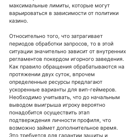
максимальные лимиты, которые могут
варьироваться в зависимости от политики
казино.
Относительно того, что затрагивает
периодов обработки запросов, то в этой
ситуации значительно зависит от внутренних
регламентов покердом игорного заведения.
Как правило обращения обрабатываются на
протяжении двух суток, впрочем
определенные ресурсы предлагают
ускоренные варианты для вип-геймеров.
Необходимо учитывать, что до начальным
выводом выигрыша игроку вероятно
понадобится осуществить этап
подтверждения личности профиля, что
возможно займет дополнительное время.
Это требуется для гарантии защиты и