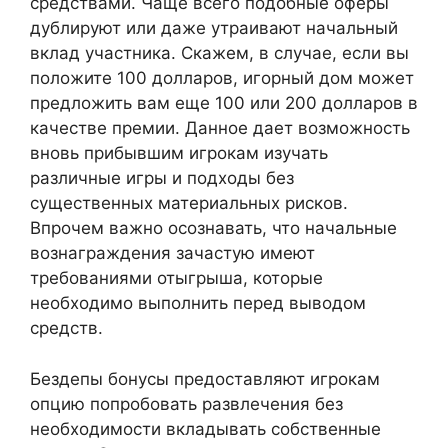
средствами. Чаще всего подобные оферы
дублируют или даже утраивают начальный
вклад участника. Скажем, в случае, если вы
положите 100 долларов, игорный дом может
предложить вам еще 100 или 200 долларов в
качестве премии. Данное дает возможность
вновь прибывшим игрокам изучать
различные игры и подходы без
существенных материальных рисков.
Впрочем важно осознавать, что начальные
вознаграждения зачастую имеют
требованиями отыгрыша, которые
необходимо выполнить перед выводом
средств.
Бездепы бонусы предоставляют игрокам
опцию попробовать развлечения без
необходимости вкладывать собственные