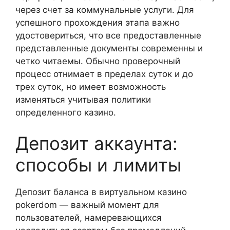
через счет за коммунальные услуги. Для
успешного прохождения этапа важно
удостовериться, что все предоставленные
представленные документы современны и
четко читаемы. Обычно проверочный
процесс отнимает в пределах суток и до
трех суток, но имеет возможность
изменяться учитывая политики
определенного казино.
Депозит аккаунта:
способы и лимиты
Депозит баланса в виртуальном казино
pokerdom — важный момент для
пользователей, намеревающихся