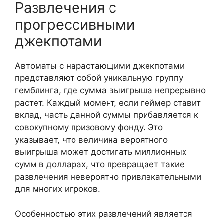
Развлечения с
прогрессивными
джекпотами
Автоматы с нарастающими джекпотами
представляют собой уникальную группу
гемблинга, где сумма выигрыша непрерывно
растет. Каждый момент, если геймер ставит
вклад, часть данной суммы прибавляется к
совокупному призовому фонду. Это
указывает, что величина вероятного
выигрыша может достигать миллионных
сумм в долларах, что превращает такие
развлечения невероятно привлекательными
для многих игроков.
Особенностью этих развлечений является