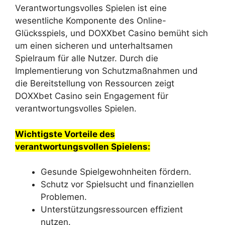
Verantwortungsvolles Spielen ist eine
wesentliche Komponente des Online-
Glücksspiels, und DOXXbet Casino bemüht sich
um einen sicheren und unterhaltsamen
Spielraum für alle Nutzer. Durch die
Implementierung von Schutzmaßnahmen und
die Bereitstellung von Ressourcen zeigt
DOXXbet Casino sein Engagement für
verantwortungsvolles Spielen.
Wichtigste Vorteile des
verantwortungsvollen Spielens:
Gesunde Spielgewohnheiten fördern.
Schutz vor Spielsucht und finanziellen
Problemen.
Unterstützungsressourcen effizient
nutzen.