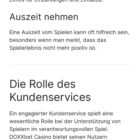
Auszeit nehmen
Eine Auszeit vom Spielen kann oft hilfreich sein,
besonders wenn man merkt, dass das
Spielerlebnis nicht mehr positiv ist.
Die Rolle des
Kundenservices
Ein engagierter Kundenservice spielt eine
wesentliche Rolle bei der Unterstützung von
Spielern im verantwortungsvollen Spiel.
DOXXbet Casino bietet seinen Nutzern