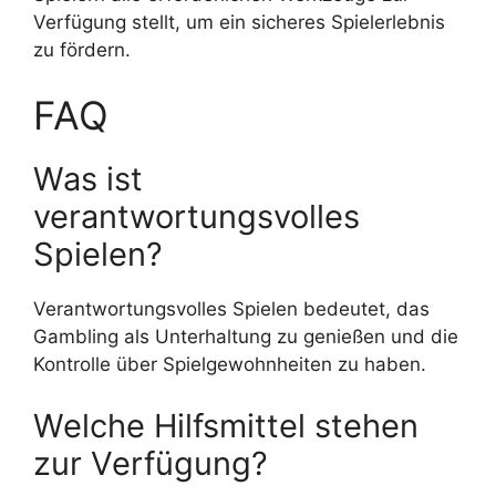
Verfügung stellt, um ein sicheres Spielerlebnis
zu fördern.
FAQ
Was ist
verantwortungsvolles
Spielen?
Verantwortungsvolles Spielen bedeutet, das
Gambling als Unterhaltung zu genießen und die
Kontrolle über Spielgewohnheiten zu haben.
Welche Hilfsmittel stehen
zur Verfügung?