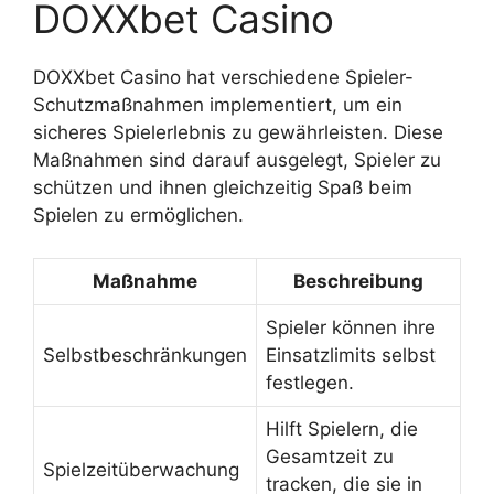
DOXXbet Casino
DOXXbet Casino hat verschiedene Spieler-
Schutzmaßnahmen implementiert, um ein
sicheres Spielerlebnis zu gewährleisten. Diese
Maßnahmen sind darauf ausgelegt, Spieler zu
schützen und ihnen gleichzeitig Spaß beim
Spielen zu ermöglichen.
Maßnahme
Beschreibung
Spieler können ihre
Selbstbeschränkungen
Einsatzlimits selbst
festlegen.
Hilft Spielern, die
Gesamtzeit zu
Spielzeitüberwachung
tracken, die sie in