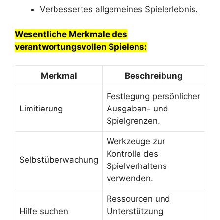
Verbessertes allgemeines Spielerlebnis.
Wesentliche Merkmale des
verantwortungsvollen Spielens:
Merkmal
Beschreibung
Festlegung persönlicher
Limitierung
Ausgaben- und
Spielgrenzen.
Werkzeuge zur
Kontrolle des
Selbstüberwachung
Spielverhaltens
verwenden.
Ressourcen und
Hilfe suchen
Unterstützung