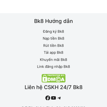
mục
Bk8 Hướng dẫn
Đăng ký Bk8
Nạp tiền Bk8
Rút tiền Bk8
Tải app Bk8
Khuyến mãi Bk8
Link đăng nhập Bk8
Liên hệ CSKH 24/7 Bk8
#
YouTube
Telegram