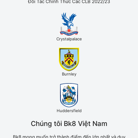
Đối Tác Chính Thức Các CLB 2022/23
Crystalpalace
Burnley
Huddersfield
Chúng tôi Bk8 Việt Nam
Bk8 mong muốn trở thành điểm đến lớn nhất và duy