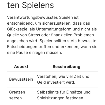
ten Spielens
Verantwortungsbewusstes Spielen ist
entscheidend, um sicherzustellen, dass das
Glücksspiel als Unterhaltungsform und nicht als
Quelle von Stress oder finanziellen Problemen
angesehen wird. Spieler sollten stets bewusste
Entscheidungen treffen und erkennen, wann sie
eine Pause einlegen müssen.
Aspekt
Beschreibung
Verstehen, wie viel Zeit und
Bewusstsein
Geld investiert wird.
Grenzen
Selbstlimits für Einsätze und
setzen
Spielsitzungen festlegen.