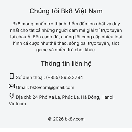
Chúng tôi Bk8 Việt Nam
Bk8 mong muốn trở thành điểm đến lớn nhất và duy
nhất cho tất cả những người đam mê giải trí trực tuyến
tại châu Á. Bên cạnh đó, chúng tôi cung cấp nhiều loại
hình cá cược như thể thao, sòng bài trực tuyến, slot
game và nhiều trò chơi khác.
Thông tin liên hệ
Số điện thoại:
(+855) 89533794
Gmail:
bk8vcom@gmail.com
Địa chỉ:
24 Phố Xa La, Phúc La, Hà Đông, Hanoi,
Vietnam
© 2026 bk8v.com