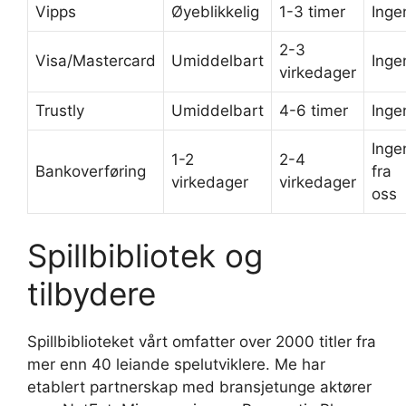
Vipps
Øyeblikkelig
1-3 timer
Inge
2-3
Visa/Mastercard
Umiddelbart
Inge
virkedager
Trustly
Umiddelbart
4-6 timer
Inge
Inge
1-2
2-4
Bankoverføring
fra
virkedager
virkedager
oss
Spillbibliotek og
tilbydere
Spillbiblioteket vårt omfatter over 2000 titler fra
mer enn 40 leiande spelutviklere. Me har
etablert partnerskap med bransjetunge aktører