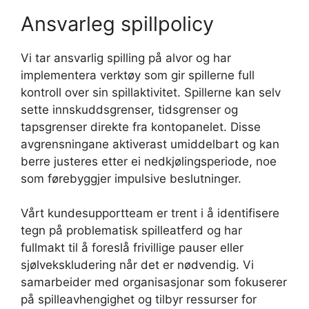
Ansvarleg spillpolicy
Vi tar ansvarlig spilling på alvor og har
implementera verktøy som gir spillerne full
kontroll over sin spillaktivitet. Spillerne kan selv
sette innskuddsgrenser, tidsgrenser og
tapsgrenser direkte fra kontopanelet. Disse
avgrensningane aktiverast umiddelbart og kan
berre justeres etter ei nedkjølingsperiode, noe
som førebyggjer impulsive beslutninger.
Vårt kundesupportteam er trent i å identifisere
tegn på problematisk spilleatferd og har
fullmakt til å foreslå frivillige pauser eller
sjølvekskludering når det er nødvendig. Vi
samarbeider med organisasjonar som fokuserer
på spilleavhengighet og tilbyr ressurser for