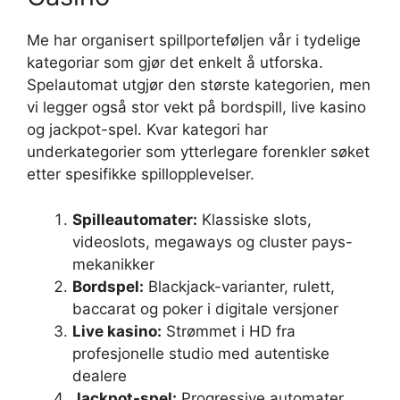
Me har organisert spillporteføljen vår i tydelige
kategoriar som gjør det enkelt å utforska.
Spelautomat utgjør den største kategorien, men
vi legger også stor vekt på bordspill, live kasino
og jackpot-spel. Kvar kategori har
underkategorier som ytterlegare forenkler søket
etter spesifikke spillopplevelser.
Spilleautomater:
Klassiske slots,
videoslots, megaways og cluster pays-
mekanikker
Bordspel:
Blackjack-varianter, rulett,
baccarat og poker i digitale versjoner
Live kasino:
Strømmet i HD fra
profesjonelle studio med autentiske
dealere
Jackpot-spel:
Progressive automater