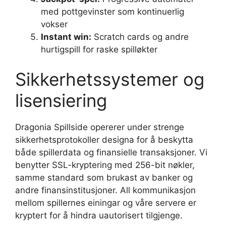
med pottgevinster som kontinuerlig
vokser
Instant win:
Scratch cards og andre
hurtigspill for raske spilløkter
Sikkerhetssystemer og
lisensiering
Dragonia Spillside opererer under strenge
sikkerhetsprotokoller designa for å beskytta
både spillerdata og finansielle transaksjoner. Vi
benytter SSL-kryptering med 256-bit nøkler,
samme standard som brukast av banker og
andre finansinstitusjoner. All kommunikasjon
mellom spillernes einingar og våre servere er
kryptert for å hindra uautorisert tilgjenge.