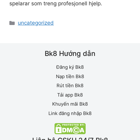
spelarar som treng profesjonell hjelp.
Danh
uncategorized
mục
Bk8 Hướng dẫn
Đăng ký Bk8
Nạp tiền Bk8
Rút tiền Bk8
Tải app Bk8
Khuyến mãi Bk8
Link đăng nhập Bk8