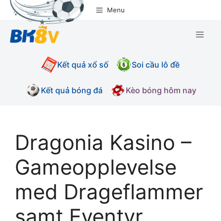
Chuyển
Menu
đến
nội
Men
dung
Kết quả xổ số
Soi cầu lô đề
Kết quả bóng đá
Kèo bóng hôm nay
Dragonia Kasino –
Gameopplevelse
med Drageflammer
samt Eventyr