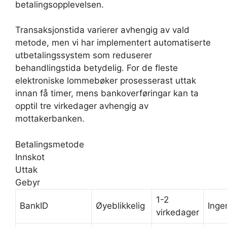
betalingsopplevelsen.
Transaksjonstida varierer avhengig av vald
metode, men vi har implementert automatiserte
utbetalingssystem som reduserer
behandlingstida betydelig. For de fleste
elektroniske lommebøker prosesserast uttak
innan få timer, mens bankoverføringar kan ta
opptil tre virkedager avhengig av
mottakerbanken.
Betalingsmetode
Innskot
Uttak
Gebyr
1-2
BankID
Øyeblikkelig
Inge
virkedager