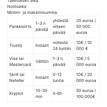
Talletuksen aika
Nostoaika
Minimi- ja maksimisumma
yhdestä
20 euroa /
1-3:n
Pankkisiirto
viiteen
50 000
päivää
päivää
euroa
nollasta
10€ / 10
Trustly
Instant
24 tuntiin
000 €
Visa tai
1-3:n
10€ / 5
Välitön
Mastercard
päivää
000 euroa
Skrill tai
0-12
10€ / 20
Instant
Neteller
tuntia
000 euroa
10-30
50 euroa /
Kryptot
0-6h
min
100,000€