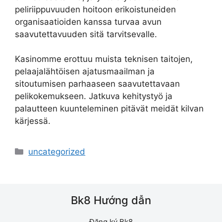
peliriippuvuuden hoitoon erikoistuneiden
organisaatioiden kanssa turvaa avun
saavutettavuuden sitä tarvitsevalle.
Kasinomme erottuu muista teknisen taitojen,
pelaajalähtöisen ajatusmaailman ja
sitoutumisen parhaaseen saavutettavaan
pelikokemukseen. Jatkuva kehitystyö ja
palautteen kuunteleminen pitävät meidät kilvan
kärjessä.
Danh
uncategorized
mục
Bk8 Hướng dẫn
Đăng ký Bk8