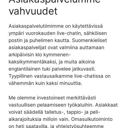
vahvuudet
Asiakaspalvelutiimimme on käytettävissä
ympäri vuorokauden live-chatin, sähköisen
postin ja puhelimen kautta. Suomenkieliset
asiakaspalvelijat ovat valmiina auttamaan
arkipäivisin klo kymmenen-
kaksikymmentäkaksi, ja muita aikoina
englantilainen tuki palvelee jatkuvasti.
Tyypillinen vastausaikamme live-chatissa on
vähemmän kuin kaksi minuuttia.
Me olemme investoineet merkittävästi
vastuullisen pelaamiseen työkaluihin. Asiakkaat
voivat säädellä talletus-, tappio- ja peli-
aikarajoituksia milloin vain. Omasulkutoiminto
on heti saatavilla, ja yhteistyösuhteemme