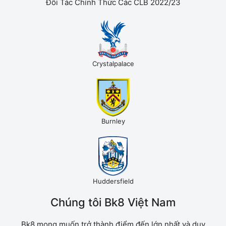
Đối Tác Chính Thức Các CLB 2022/23
Crystalpalace
Burnley
Huddersfield
Chúng tôi Bk8 Việt Nam
Bk8 mong muốn trở thành điểm đến lớn nhất và duy