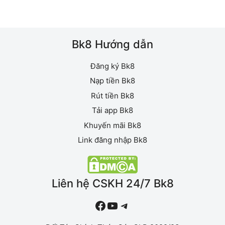
mục
Bk8 Hướng dẫn
Đăng ký Bk8
Nạp tiền Bk8
Rút tiền Bk8
Tải app Bk8
Khuyến mãi Bk8
Link đăng nhập Bk8
Liên hệ CSKH 24/7 Bk8
#
YouTube
Telegram