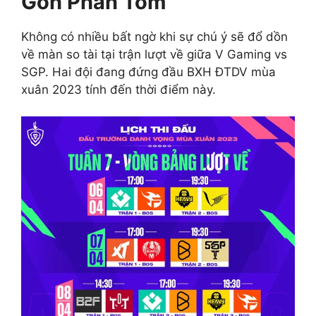
Gòn Phan Tom
Không có nhiều bất ngờ khi sự chú ý sẽ đổ dồn
về màn so tài tại trận lượt về giữa V Gaming vs
SGP. Hai đội đang đứng đầu BXH ĐTDV mùa
xuân 2023 tính đến thời điểm này.