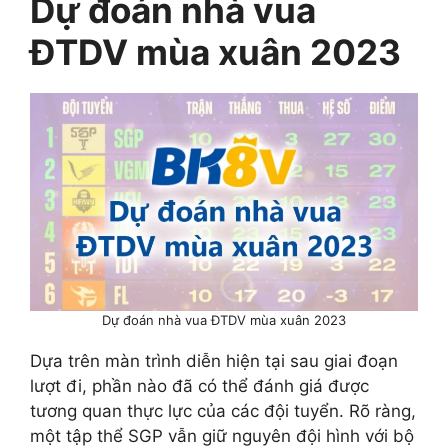
Dự đoán nhà vua
ĐTDV mùa xuân 2023
Dự đoán nhà vua ĐTDV mùa xuân 2023
Dựa trên màn trình diễn hiện tại sau giai đoạn
lượt đi, phần nào đã có thể đánh giá được
tương quan thực lực của các đội tuyển. Rõ ràng,
một tập thể SGP vẫn giữ nguyên đội hình với bộ