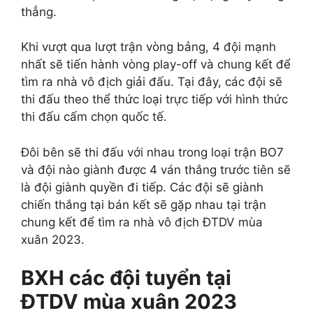
thẳng.
Khi vượt qua lượt trận vòng bảng, 4 đội mạnh
nhất sẽ tiến hành vòng play-off và chung kết để
tìm ra nhà vô địch giải đấu. Tại đây, các đội sẽ
thi đấu theo thể thức loại trực tiếp với hình thức
thi đấu cấm chọn quốc tế.
Đôi bên sẽ thi đấu với nhau trong loại trận BO7
và đội nào giành được 4 ván thắng trước tiên sẽ
là đội giành quyền đi tiếp. Các đội sẽ giành
chiến thắng tại bán kết sẽ gặp nhau tại trận
chung kết để tìm ra nhà vô địch ĐTDV mùa
xuân 2023.
BXH các đội tuyển tại
ĐTDV mùa xuân 2023