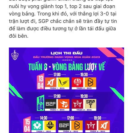
nuôi hy vọng giành top 1, top 2 sau giai đoạn
vòng bảng. Trong khi đó, với thắng lợi 3-0 tại
trận lượt đi, SGP chắc chắn sẽ tràn đầy tự tin
để làm được điều tương tự ở lần tái đấu giữa
đôi bên.