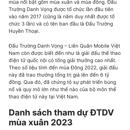
mùa nổi bật gồm mùa xuân và mùa đông. Đấu
Trường Danh Vọng được tổ chức lần đầu tiên
vào năm 2017 (cũng là năm duy nhất được tổ
chức 3 lần) và có tên ban đầu là Đấu Trường
Huyền Thoại.
Đấu Trường Danh Vọng – Liên Quân Mobile Việt
Nam còn được biết đến như là giải đấu thể thao
điện tử quốc nội có tổng giải thưởng cao nhất.
Theo số liệu tính đến mùa Đông 2022, giải đấu
này đã trao thưởng tổng trị giá lên đến 6 tỷ
đồng. Qua đó, đã chứng tỏ sự phát triển bùng
nổ và quy mô lớn như thế nào của bộ môn thể
thao điện tử này tại Việt Nam.
Danh sách tham dự ĐTDV
mùa xuân 2023