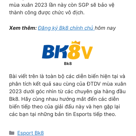
mùa xuân 2023 lần này còn SGP sẽ bảo vệ
thành công được chức vô địch.
Xem thêm:
Đăng ký Bk8 chính chủ
hôm nay
Bk8
Bài viết trên là toàn bộ các diễn biến hiện tại và
phân tích kết quả sau cùng của ĐTDV mùa xuân
2023 dưới góc nhìn từ các chuyên gia hàng đầu
Bk8. Hãy cùng nhau hướng mắt đến các diễn
biến tiếp theo của giải đấu này và hẹn gặp lại
các bạn tại những bản tin Esports tiếp theo.
Danh
Esport Bk8