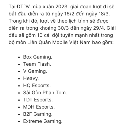
Tại ĐTDV mùa xuân 2023, giai đoạn lượt đi sẽ
bắt đầu diễn ra từ ngày 16/2 đến ngày 18/3.
Trong khi đó, lượt về theo lịch trình sẽ được
diễn ra trong khoảng 30/3 đến ngày 29/4. Giải
đấu sẽ gồm 10 cái đội tuyển mạnh nhất trong
bộ môn Liên Quân Mobile Việt Nam bao gồm:
Box Gaming.
Team Flash.
V Gaming.
Heavy.
HQ Esports.
Sài Gòn Phan Tom.
TDT Esports.
MDH Esports.
B2F Gaming.
Extreme Gaming.