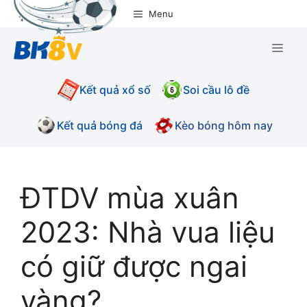
Chuyển
Menu
đến
nội
Men
dung
Kết quả xổ số
Soi cầu lô đề
Kết quả bóng đá
Kèo bóng hôm nay
ĐTDV mùa xuân
2023: Nhà vua liệu
có giữ được ngai
vàng?