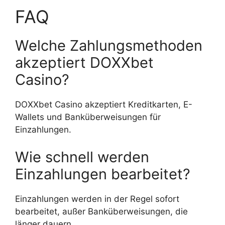
FAQ
Welche Zahlungsmethoden
akzeptiert DOXXbet
Casino?
DOXXbet Casino akzeptiert Kreditkarten, E-
Wallets und Banküberweisungen für
Einzahlungen.
Wie schnell werden
Einzahlungen bearbeitet?
Einzahlungen werden in der Regel sofort
bearbeitet, außer Banküberweisungen, die
länger dauern.