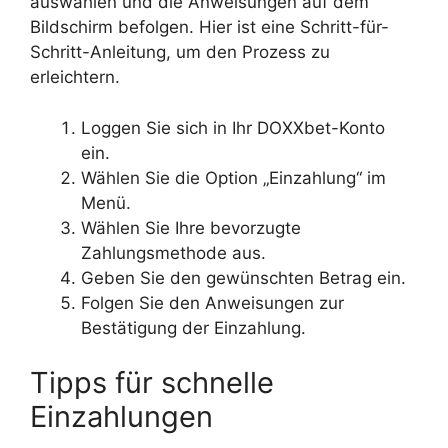
auswählen und die Anweisungen auf dem
Bildschirm befolgen. Hier ist eine Schritt-für-
Schritt-Anleitung, um den Prozess zu
erleichtern.
Loggen Sie sich in Ihr DOXXbet-Konto
ein.
Wählen Sie die Option „Einzahlung“ im
Menü.
Wählen Sie Ihre bevorzugte
Zahlungsmethode aus.
Geben Sie den gewünschten Betrag ein.
Folgen Sie den Anweisungen zur
Bestätigung der Einzahlung.
Tipps für schnelle
Einzahlungen