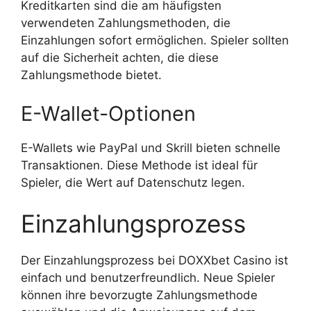
Kreditkarten sind die am häufigsten
verwendeten Zahlungsmethoden, die
Einzahlungen sofort ermöglichen. Spieler sollten
auf die Sicherheit achten, die diese
Zahlungsmethode bietet.
E-Wallet-Optionen
E-Wallets wie PayPal und Skrill bieten schnelle
Transaktionen. Diese Methode ist ideal für
Spieler, die Wert auf Datenschutz legen.
Einzahlungsprozess
Der Einzahlungsprozess bei DOXXbet Casino ist
einfach und benutzerfreundlich. Neue Spieler
können ihre bevorzugte Zahlungsmethode