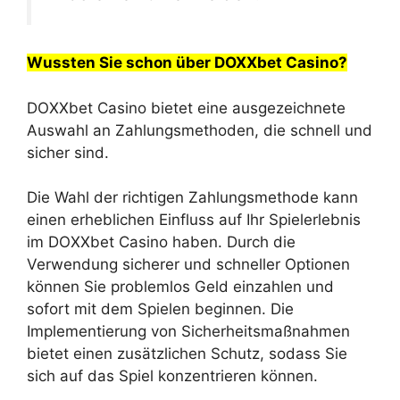
Wussten Sie schon über DOXXbet Casino?
DOXXbet Casino bietet eine ausgezeichnete
Auswahl an Zahlungsmethoden, die schnell und
sicher sind.
Die Wahl der richtigen Zahlungsmethode kann
einen erheblichen Einfluss auf Ihr Spielerlebnis
im DOXXbet Casino haben. Durch die
Verwendung sicherer und schneller Optionen
können Sie problemlos Geld einzahlen und
sofort mit dem Spielen beginnen. Die
Implementierung von Sicherheitsmaßnahmen
bietet einen zusätzlichen Schutz, sodass Sie
sich auf das Spiel konzentrieren können.