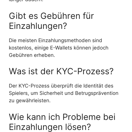
Gibt es Gebühren für
Einzahlungen?
Die meisten Einzahlungsmethoden sind
kostenlos, einige E-Wallets können jedoch
Gebühren erheben.
Was ist der KYC-Prozess?
Der KYC-Prozess überprüft die Identität des
Spielers, um Sicherheit und Betrugsprävention
zu gewährleisten.
Wie kann ich Probleme bei
Einzahlungen lösen?