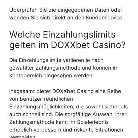
Überprüfen Sie die eingegebenen Daten oder
wenden Sie sich direkt an den Kundenservice.
Welche Einzahlungslimits
gelten im DOXXbet Casino?
Die Einzahlungslimits variieren je nach
gewählter Zahlungsmethode und können im
Kontobereich eingesehen werden.
Insgesamt bietet DOXXbet Casino eine Reihe
von benutzerfreundlichen
Einzahlungsmöglichkeiten, die sowohl sicher als
auch schnell sind. Die sorgfältige Auswahl Ihrer
Zahlungsmethode kann Ihr Spielerlebnis
erheblich verbessern und riskante Situationen
vermeiden.