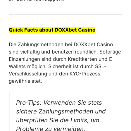
Quick Facts about DOXXbet Casino
Die Zahlungsmethoden bei DOXXbet Casino
sind vielfältig und benutzerfreundlich. Sofortige
Einzahlungen sind durch Kreditkarten und E-
Wallets möglich. Sicherheit ist durch SSL-
Verschlüsselung und den KYC-Prozess
gewährleistet.
Pro-Tips: Verwenden Sie stets
sichere Zahlungsmethoden und
überprüfen Sie die Limits, um
Probleme zu vermeiden.