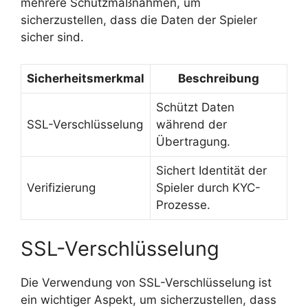
mehrere Schutzmaßnahmen, um
sicherzustellen, dass die Daten der Spieler
sicher sind.
Sicherheitsmerkmal
Beschreibung
Schützt Daten
SSL-Verschlüsselung
während der
Übertragung.
Sichert Identität der
Verifizierung
Spieler durch KYC-
Prozesse.
SSL-Verschlüsselung
Die Verwendung von SSL-Verschlüsselung ist
ein wichtiger Aspekt, um sicherzustellen, dass