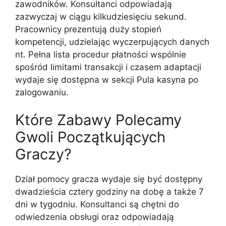
zawodników. Konsultanci odpowiadają
zazwyczaj w ciągu kilkudziesięciu sekund.
Pracownicy prezentują duży stopień
kompetencji, udzielając wyczerpujących danych
nt. Pełna lista procedur płatności wspólnie
spośród limitami transakcji i czasem adaptacji
wydaje się dostępna w sekcji Pula kasyna po
zalogowaniu.
Które Zabawy Polecamy
Gwoli Początkujących
Graczy?
Dział pomocy gracza wydaje się być dostępny
dwadzieścia cztery godziny na dobę a także 7
dni w tygodniu. Konsultanci są chętni do
odwiedzenia obsługi oraz odpowiadają