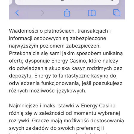
Wiadomości o płatnościach, transakcjach i
informacji osobowych są zabezpieczone
najwyższym poziomem zabezpieczeń.
Przekonajcie się sami jakim sposobem unikalną
ofertę dysponuje Energy Casino, które należy
do odwiedzenia skupiska kasyn rodzimych bez
depozytu. Energy to fantastyczne kasyno do
odwiedzenia funkcjonowania, jeśli poszukujesz
różnych możliwości językowych.
Najmniejsze i maks. stawki w Energy Casino
różnią się w zależności od momentu wybranej
rozrywki. Gracze mają możliwość dostosowania
swych zakładów do swoich preferencji i