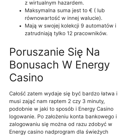
z wirtualnym hazardem.
Maksymalna suma jest to € ( lub
równowartość w innej walucie).
Mają w swojej kolekcji 9 automatów i
zatrudniają tylko 12 pracowników.
Poruszanie Się Na
Bonusach W Energy
Casino
Całość zatem wydaje się być bardzo łatwa i
musi zająć nam raptem 2 czy 3 minuty,
podobnie w jaki to sposób i Energy Casino
logowanie. Po założeniu konta bankowego i
zalogowaniu się można od razu zdobyć w
Energy casino nadprogram dla świeżych