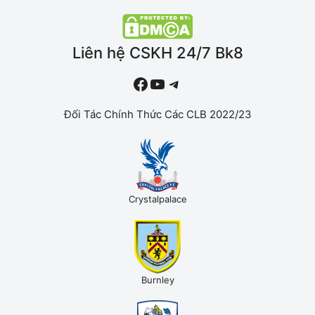
Liên hệ CSKH 24/7 Bk8
#
YouTube
Telegram
Đối Tác Chính Thức Các CLB 2022/23
Crystalpalace
Burnley