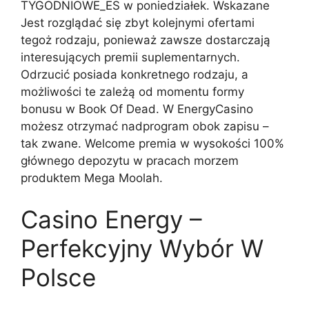
TYGODNIOWE_ES w poniedziałek. Wskazane
Jest rozglądać się zbyt kolejnymi ofertami
tegoż rodzaju, ponieważ zawsze dostarczają
interesujących premii suplementarnych.
Odrzucić posiada konkretnego rodzaju, a
możliwości te zależą od momentu formy
bonusu w Book Of Dead. W EnergyCasino
możesz otrzymać nadprogram obok zapisu –
tak zwane. Welcome premia w wysokości 100%
głównego depozytu w pracach morzem
produktem Mega Moolah.
Casino Energy –
Perfekcyjny Wybór W
Polsce