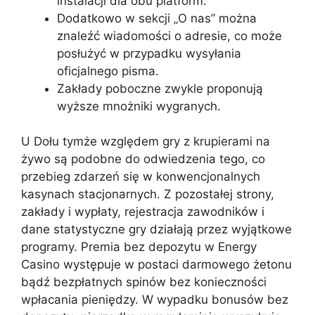
instalacji dla obu platform.
Dodatkowo w sekcji „O nas” można
znaleźć wiadomości o adresie, co może
posłużyć w przypadku wysyłania
oficjalnego pisma.
Zakłady poboczne zwykle proponują
wyższe mnożniki wygranych.
U Dołu tymże względem gry z krupierami na
żywo są podobne do odwiedzenia tego, co
przebieg zdarzeń się w konwencjonalnych
kasynach stacjonarnych. Z pozostałej strony,
zakłady i wypłaty, rejestracja zawodników i
dane statystyczne gry działają przez wyjątkowe
programy. Premia bez depozytu w Energy
Casino występuje w postaci darmowego żetonu
bądź bezpłatnych spinów bez konieczności
wpłacania pieniędzy. W wypadku bonusów bez