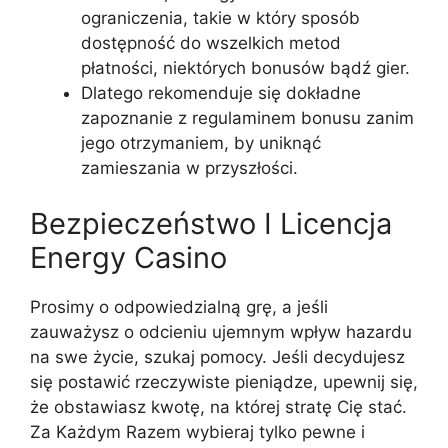
ograniczenia, takie w który sposób
dostępność do wszelkich metod
płatności, niektórych bonusów bądź gier.
Dlatego rekomenduje się dokładne
zapoznanie z regulaminem bonusu zanim
jego otrzymaniem, by uniknąć
zamieszania w przyszłości.
Bezpieczeństwo I Licencja
Energy Casino
Prosimy o odpowiedzialną grę, a jeśli
zauważysz o odcieniu ujemnym wpływ hazardu
na swe życie, szukaj pomocy. Jeśli decydujesz
się postawić rzeczywiste pieniądze, upewnij się,
że obstawiasz kwotę, na której stratę Cię stać.
Za Każdym Razem wybieraj tylko pewne i