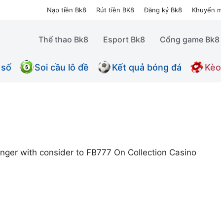
Nạp tiền Bk8
Rút tiền BK8
Đăng ký Bk8
Khuyến m
Thể thao Bk8
Esport Bk8
Cổng game Bk8
 số
Soi cầu lô đề
Kết quả bóng đá
Kèo
ger with consider to FB777 On Collection Casino