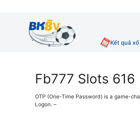
Chuyển
đến
nội
dung
Kết quả xổ
Fb777 Slots 616
OTP (One-Time Password) is a game-chan
Logon. –