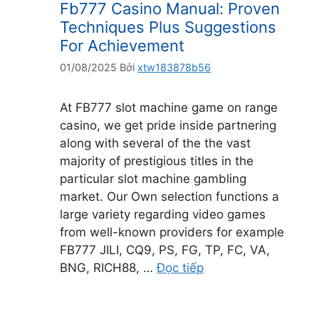
Fb777 Casino Manual: Proven
Techniques Plus Suggestions
For Achievement
01/08/2025
Bởi
xtw183878b56
At FB777 slot machine game on range
casino, we get pride inside partnering
along with several of the the vast
majority of prestigious titles in the
particular slot machine gambling
market. Our Own selection functions a
large variety regarding video games
from well-known providers for example
FB777 JILI, CQ9, PS, FG, TP, FC, VA,
BNG, RICH88, …
Đọc tiếp