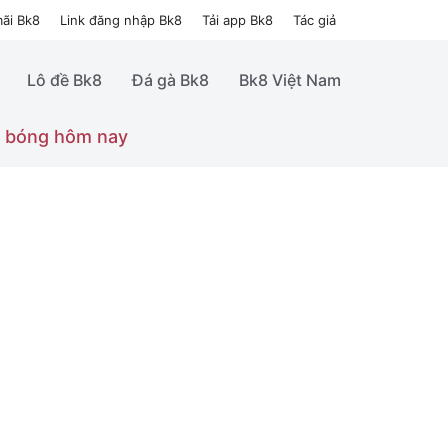
ãi Bk8
Link đăng nhập Bk8
Tải app Bk8
Tác giả
Lô đề Bk8
Đá gà Bk8
Bk8 Việt Nam
 bóng hôm nay